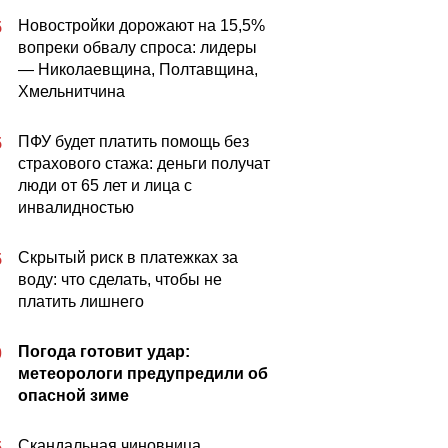
Новостройки дорожают на 15,5%
5
вопреки обвалу спроса: лидеры
— Николаевщина, Полтавщина,
Хмельнитчина
ПФУ будет платить помощь без
5
страхового стажа: деньги получат
люди от 65 лет и лица с
инвалидностью
Скрытый риск в платежках за
5
воду: что сделать, чтобы не
платить лишнего
Погода готовит удар:
0
метеорологи предупредили об
опасной зиме
Скандальная чиновница,
5