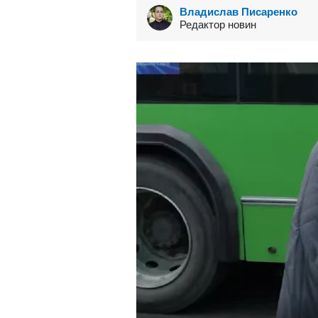
Владислав Писаренко
Редактор новин