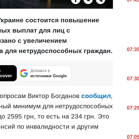
 Украине состоится повышение
ых выплат для лиц с
язано с увеличением
07:3
 для нетрудоспособных граждан.
в
Добавьте в
cover
источники Google
07:3
вопросам Виктор Богданов
сообщил
,
чный минимум для нетрудоспособных
07:2
о 2595 грн, то есть на 234 грн. Это
енсий по инвалидности и другим
07:0