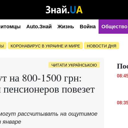
питомцы
Auto.Знай
Жизнь
Война
Общество
НЫ
КОРОНАВИРУС В УКРАИНЕ И МИРЕ
НОВОСТИ ДНЯ
По
ЧИТАТИ УКРАЇНСЬКОЮ
т на 800-1500 грн:
08:4
и пенсионеров повезет
08:3
могут рассчитывать на ощутимое
в январе