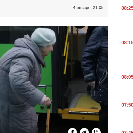
4 января, 21:05
08:2
08:1
08:0
07:5
07:4