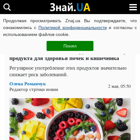
Продолжая просматривать Znaj.ua Вы подтверждаете, что
ВОЙНА РОССИИ ПРОТИВ УКРАИНЫ
КОРОНАВИРУС В 
ознакомились с
Политикой конфиденциальности
и согласны с
использованием файлов cookie.
Главная
Общество
ЧИТАТИ УКРАЇНСЬКОЮ
Понял
Защитят от воспалений и других болезней: три
продукта для здоровья почек и кишечника
Регулярное употребление этих продуктов значительно
снижает риск заболеваний.
Олена Романчук
2 мая, 05:50
Редактор стрічки новин