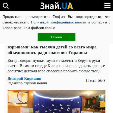
Продолжая просматривать Znaj.ua Вы подтверждаете, что
ВОЙНА РОССИИ ПРОТИВ УКРАИНЫ
КОРОНАВИРУС В 
ознакомились с
Политикой конфиденциальности
и согласны с
использованием файлов cookie.
Главная
Общество
ЧИТАТИ УКРАЇНСЬКОЮ
Понял
Голос будущего, который не заглушить
взрывами: как тысячи детей со всего мира
объединились ради спасения Украины
Когда говорят пушки, музы не молчат, а берут в руки
кисти. В самом сердце Киева произошло доказывающее
событие: детская вера способна пробить любую тьму.
Дмитрий Киришин
11 мая, 16:48
Редактор стрічки новин