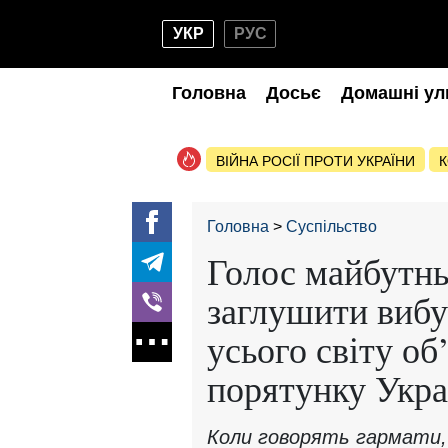
УКР
РУС
Головна
Досьє
Домашні ул
ВІЙНА РОСІЇ ПРОТИ УКРАЇНИ
К
Головна
Суспільство
Голос майбутнь
заглушити вибух
усього світу об
порятунку Укра
Коли говорять гармати, 