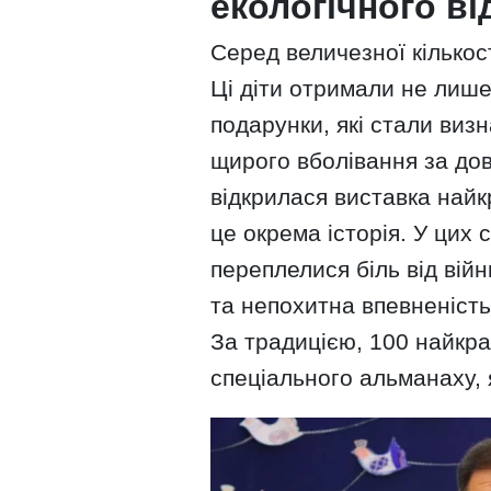
екологічного в
Серед величезної кількос
Ці діти отримали не лише 
подарунки, які стали виз
щирого вболівання за дов
відкрилася виставка най
це окрема історія. У цих 
переплелися біль від вій
та непохитна впевненість
За традицією, 100 найкра
спеціального альманаху, я