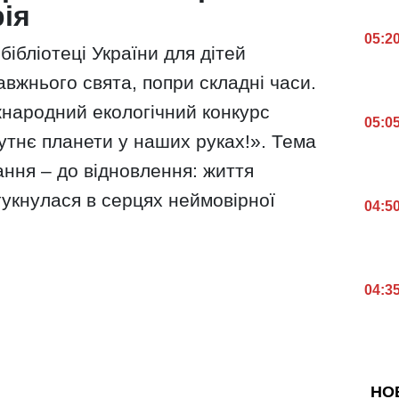
ія
05:2
бібліотеці України для дітей
вжнього свята, попри складні часи.
народний екологічний конкурс
05:0
тнє планети у наших руках!». Тема
ння – до відновлення: життя
гукнулася в серцях неймовірної
04:5
04:3
НО