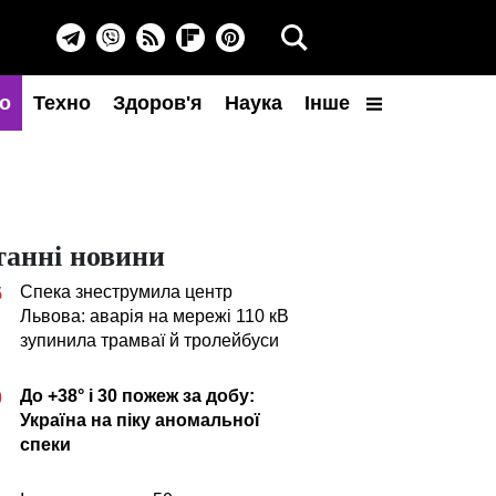
о
Техно
Здоров'я
Наука
Інше
танні новини
Спека знеструмила центр
5
Львова: аварія на мережі 110 кВ
зупинила трамваї й тролейбуси
До +38° і 30 пожеж за добу:
0
Україна на піку аномальної
спеки