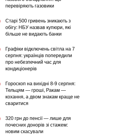
перевіряють газовики
Старі 500 гривень зникають з
0
обігу: НБУ назвав купюри, які
більше не видають банки
Графіки відключень світла на 7
0
серпня: українців попередили
про небезпечний час для
кондиціонерів
Гороскоп на вихідні 8-9 серпня:
0
Тельцям — гроші, Ракам —
кохання, а двом знакам краще не
сваритися
320 грн до пенсії — лише для
0
почесних донорів зі стажем:
новим скасували