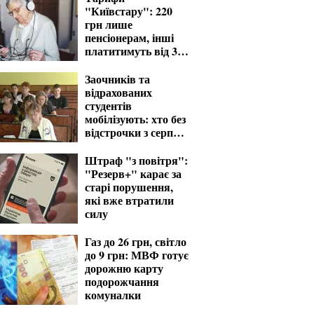
"Київстару": 220
грн лише
пенсіонерам, інші
платитимуть від 370
грн
Заочників та
відрахованих
студентів
мобілізують: хто без
відстрочки з серпня
— перелік
Штраф "з повітря":
"Резерв+" карає за
старі порушення,
які вже втратили
силу
Газ до 26 грн, світло
до 9 грн: МВФ готує
дорожню карту
подорожчання
комуналки