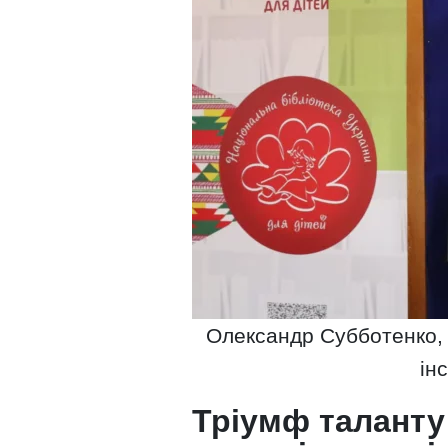
Олександр Субботенко, т
ін
Тріумф таланту