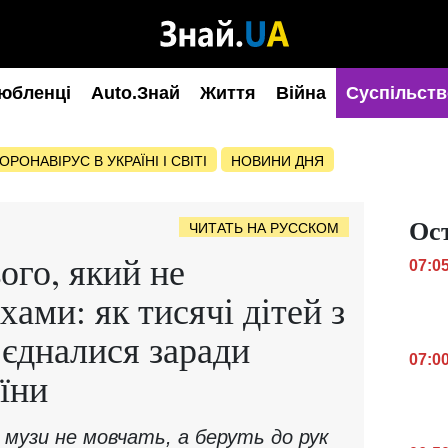
юбленці
Auto.Знай
Життя
Війна
Суспільств
ОРОНАВІРУС В УКРАЇНІ І СВІТІ
НОВИНИ ДНЯ
Ос
ЧИТАТЬ НА РУССКОМ
ого, який не
07:0
ами: як тисячі дітей з
’єдналися заради
07:0
їни
музи не мовчать, а беруть до рук