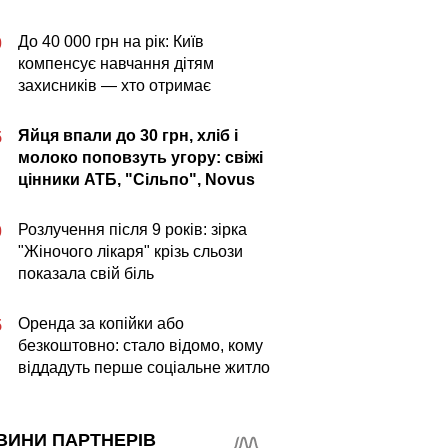
До 40 000 грн на рік: Київ
0
компенсує навчання дітям
захисників — хто отримає
Яйця впали до 30 грн, хліб і
5
молоко поповзуть угору: свіжі
цінники АТБ, "Сільпо", Novus
Розлучення після 9 років: зірка
0
"Жіночого лікаря" крізь сльози
показала свій біль
Оренда за копійки або
5
безкоштовно: стало відомо, кому
віддадуть перше соціальне житло
ВИНИ ПАРТНЕРІВ