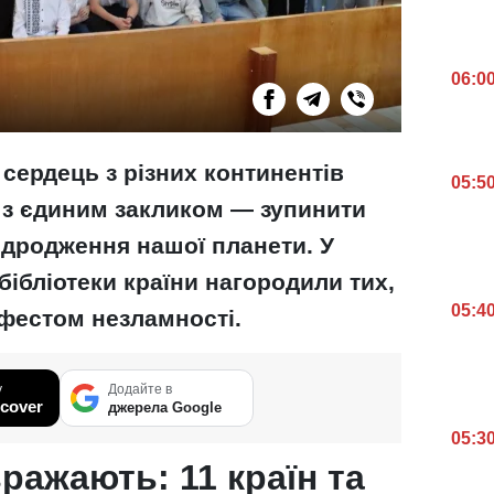
06:0
 сердець з різних континентів
05:5
 з єдиним закликом — зупинити
ідродження нашої планети. У
 бібліотеки країни нагородили тих,
05:4
фестом незламності.
у
Додайте в
cover
джерела Google
05:3
ражають: 11 країн та