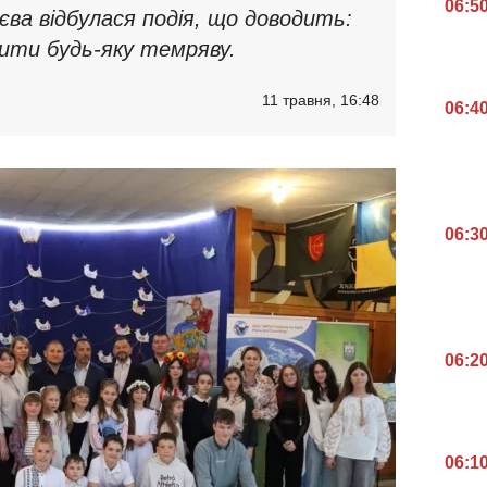
06:5
иєва відбулася подія, що доводить:
ити будь-яку темряву.
11 травня, 16:48
06:4
06:3
06:2
06:1