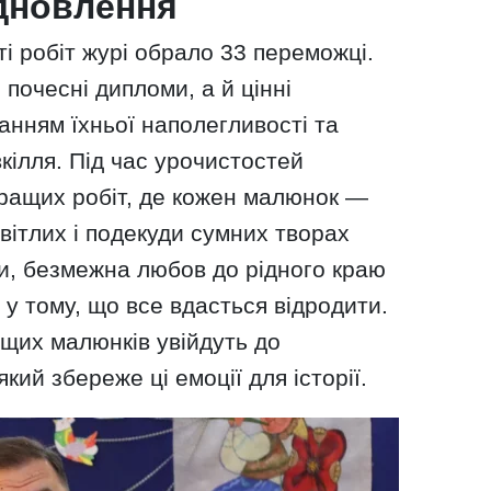
ідновлення
ті робіт журі обрало 33 переможці.
почесні дипломи, а й цінні
нанням їхньої наполегливості та
кілля. Під час урочистостей
кращих робіт, де кожен малюнок —
світлих і подекуди сумних творах
ни, безмежна любов до рідного краю
 у тому, що все вдасться відродити.
щих малюнків увійдуть до
кий збереже ці емоції для історії.