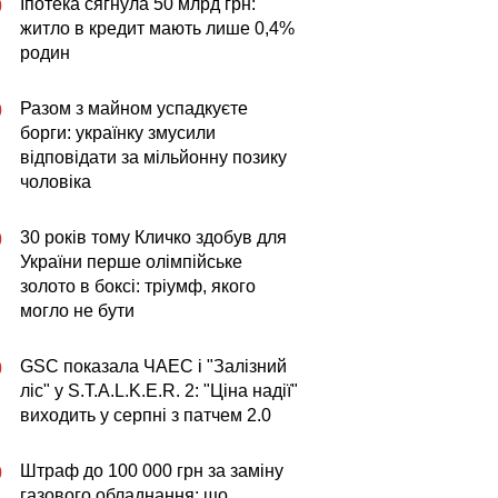
Іпотека сягнула 50 млрд грн:
0
житло в кредит мають лише 0,4%
родин
Разом з майном успадкуєте
0
борги: українку змусили
відповідати за мільйонну позику
чоловіка
30 років тому Кличко здобув для
0
України перше олімпійське
золото в боксі: тріумф, якого
могло не бути
GSC показала ЧАЕС і "Залізний
0
ліс" у S.T.A.L.K.E.R. 2: "Ціна надії"
виходить у серпні з патчем 2.0
Штраф до 100 000 грн за заміну
0
газового обладнання: що