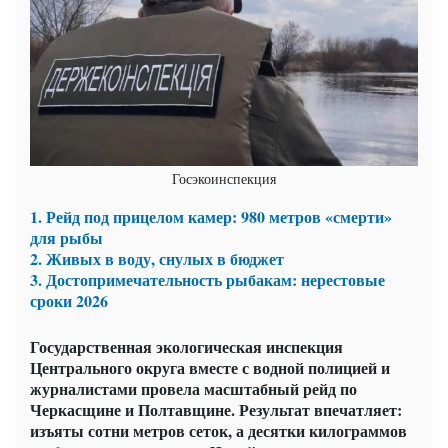
Госэкоинспекция
1. Рейд под прицелом камер: 980 метров «смерти»
для рыбы
2. Живых в воду, снулых в бюджет
3. Достопримечательность рыбакам: нерестовые
сроки 2026
Государственная экологическая инспекция
Центрального округа вместе с водной полицией и
журналистами провела масштабный рейд по
Черкасщине и Полтавщине. Результат впечатляет:
изъяты сотни метров сеток, а десятки килограммов