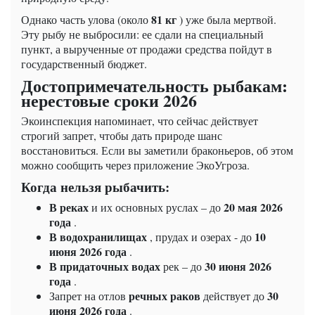
81 кг
Однако часть улова (около
) уже была мертвой.
Эту рыбу не выбросили: ее сдали на специальный
пункт, а вырученные от продажи средства пойдут в
государственный бюджет.
Достопримечательность рыбакам:
нерестовые сроки 2026
Экоинспекция напоминает, что сейчас действует
строгий запрет, чтобы дать природе шанс
восстановиться. Если вы заметили браконьеров, об этом
можно сообщить через приложение ЭкоУгроза.
Когда нельзя рыбачить:
В реках
20 мая 2026
и их основных руслах – до
года
.
В водохранилищах
10
, прудах и озерах - до
июня 2026 года
.
В придаточных водах
30 июня 2026
рек – до
года
.
речных раков
30
Запрет на отлов
действует до
июня 2026 года
.