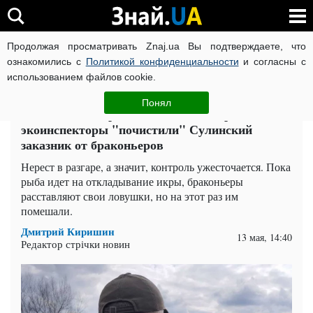
Продолжая просматривать Znaj.ua Вы подтверждаете, что
ВОЙНА РОССИИ ПРОТИВ УКРАИНЫ
КОРОНАВИРУС В 
ознакомились с
Политикой конфиденциальности
и согласны с
использованием файлов cookie.
Главная
Общество
ЧИТАТИ УКРАЇНСЬКОЮ
Понял
Почти километр сеток и спасенная рыба: как
экоинспекторы "почистили" Сулинский
заказник от браконьеров
Нерест в разгаре, а значит, контроль ужесточается. Пока
рыба идет на откладывание икры, браконьеры
расставляют свои ловушки, но на этот раз им
помешали.
Дмитрий Киришин
13 мая, 14:40
Редактор стрічки новин