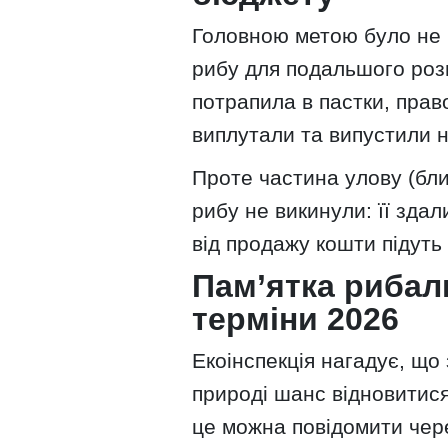
Головною метою було не п
рибу для подальшого роз
потрапила в пастки, прав
виплутали та випустили 
Проте частина улову (бл
рибу не викинули: її здал
від продажу кошти підут
Пам’ятка рибал
терміни 2026
Екоінспекція нагадує, що
природі шанс відновитися
це можна повідомити чер