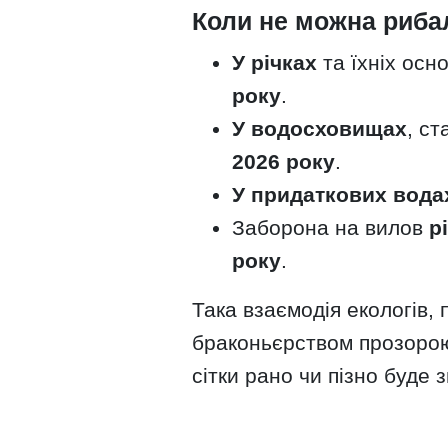
Коли не можна риба
У річках
та їхніх осн
року
.
У водосховищах
, с
2026 року
.
У придаткових вода
Заборона на вилов
р
року
.
Така взаємодія екологів, 
браконьєрством прозорою
сітки рано чи пізно буде 