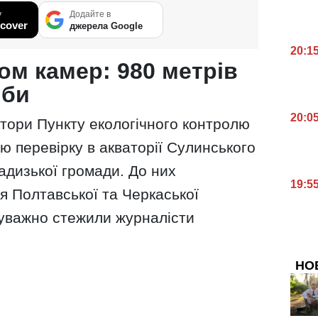
у
Додайте в
cover
джерела Google
20:1
ом камер: 980 метрів
иби
20:0
ктори Пункту екологічного контролю
 перевірку в акваторії Сулинського
адизької громади. До них
19:5
я Полтавської та Черкаської
 уважно стежили журналісти
НО