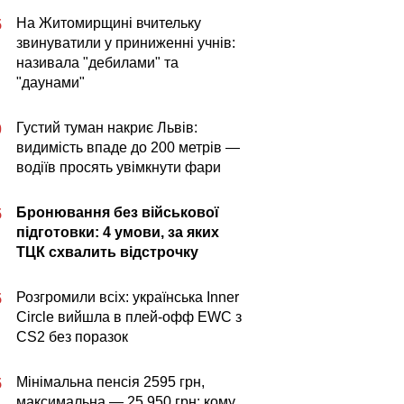
На Житомирщині вчительку
5
звинуватили у приниженні учнів:
називала "дебилами" та
"даунами"
Густий туман накриє Львів:
0
видимість впаде до 200 метрів —
водіїв просять увімкнути фари
Бронювання без військової
5
підготовки: 4 умови, за яких
ТЦК схвалить відстрочку
Розгромили всіх: українська Inner
5
Circle вийшла в плей-офф EWC з
CS2 без поразок
Мінімальна пенсія 2595 грн,
5
максимальна — 25 950 грн: кому