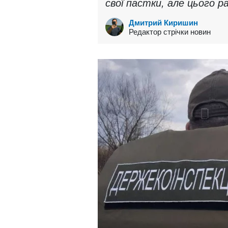
свої пастки, але цього ра
Дмитрий Киришин
Редактор стрічки новин