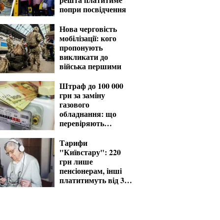
попри посвідчення
Нова черговість
мобілізації: кого
пропонують
викликати до
війська першими
Штраф до 100 000
грн за заміну
газового
обладнання: що
перевіряють
газовики
Тарифи
"Київстару": 220
грн лише
пенсіонерам, інші
платитимуть від 370
грн