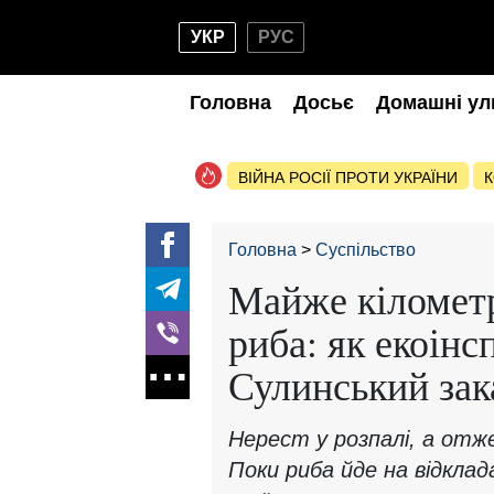
УКР
РУС
Головна
Досьє
Домашні ул
ВІЙНА РОСІЇ ПРОТИ УКРАЇНИ
К
Головна
Суспільство
Майже кілометр
риба: як екоін
Сулинський зак
Нерест у розпалі, а от
Поки риба йде на відкла