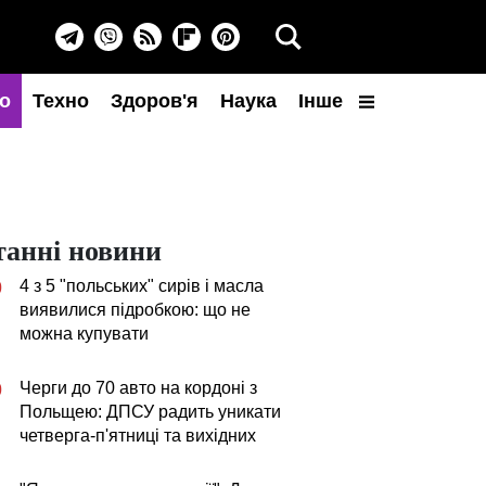
о
Техно
Здоров'я
Наука
Інше
танні новини
4 з 5 "польських" сирів і масла
0
виявилися підробкою: що не
можна купувати
Черги до 70 авто на кордоні з
0
Польщею: ДПСУ радить уникати
четверга-п'ятниці та вихідних