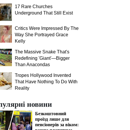
17 Rare Churches
Underground That Still Exist
Critics Were Impressed By The
Way She Portrayed Grace
Kelly
The Massive Snake That's
Redefining 'Giant'—Bigger
Than Anacondas
Tropes Hollywood Invented
That Have Nothing To Do With
Reality
пулярні новини
Безкоштовний
проїзд лише для
пенсіонерів за віком:
решта платитиме