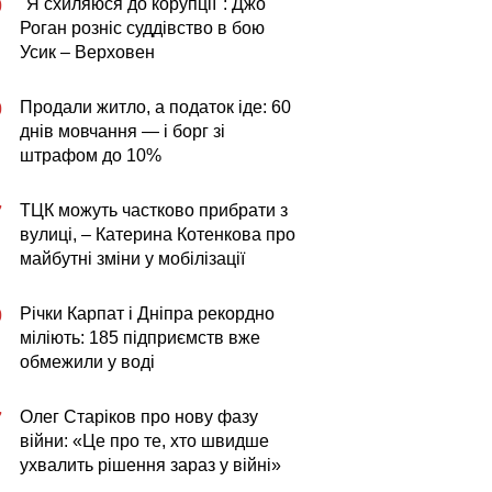
"Я схиляюся до корупції": Джо
0
Роган розніс суддівство в бою
Усик – Верховен
Продали житло, а податок іде: 60
0
днів мовчання — і борг зі
штрафом до 10%
ТЦК можуть частково прибрати з
7
вулиці, – Катерина Котенкова про
майбутні зміни у мобілізації
Річки Карпат і Дніпра рекордно
0
міліють: 185 підприємств вже
обмежили у воді
Олег Старіков про нову фазу
7
війни: «Це про те, хто швидше
ухвалить рішення зараз у війні»