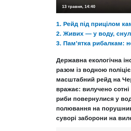
13 травня, 14:40
1. Рейд під прицілом ка
2. Живих — у воду, сну
3. Пам’ятка рибалкам: н
Державна екологічна ін
разом із водною поліці
масштабний рейд на Чер
вражає: вилучено сотні 
риби повернулися у вод
полювання на порушник
суворі заборони на вил