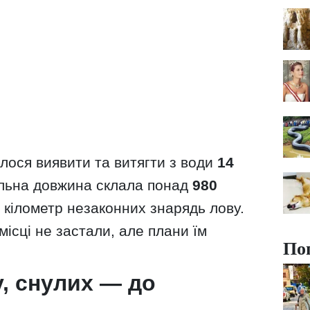
лося виявити та витягти з води
14
гальна довжина склала понад
980
кілометр незаконних знарядь лову.
місці не застали, але плани їм
По
, снулих — до