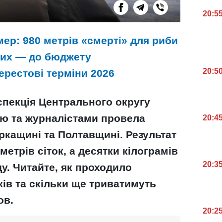
20:5
мер: 980 метрів «смерті» для риби
лих — до бюджету
20:5
ерестові терміни 2026
спекція Центрального округу
єю та журналістами провела
20:4
кащині та Полтавщині. Результат
метрів сіток, а десятки кілограмів
20:3
у. Читайте, як проходило
ів та скільки ще триватимуть
ов.
20:2