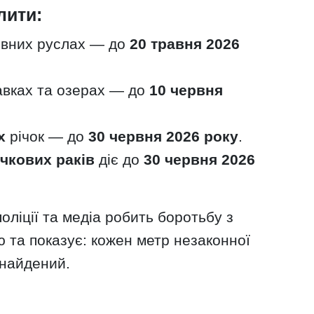
лити:
овних руслах — до
20 травня 2026
тавках та озерах — до
10 червня
х
річок — до
30 червня 2026 року
.
ічкових раків
діє до
30 червня 2026
поліції та медіа робить боротьбу з
 та показує: кожен метр незаконної
знайдений.