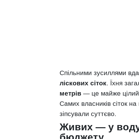
Спільними зусиллями вда
ліскових сіток
. Їхня за
метрів
— це майже цілий 
Самих власників сіток на 
зіпсували суттєво.
Живих — у воду
бюджету