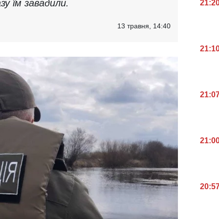
зу їм завадили.
21:2
13 травня, 14:40
21:1
21:0
21:0
20:5