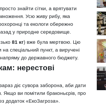
росто знайти сітки, а врятувати
множення. Усю живу рибу, яка
оохоронці та екологи обережно
назад у природне середовище.
изько
81 кг
) вже була мертвою. Цю
и на спеціальний пункт, а виручені
ь напряму до державного бюджету.
кам: нерестові
 зараз діє сувора заборона, аби дати
. Якщо ви помітили браконьєрів, про
ез додаток «ЕкоЗагроза».