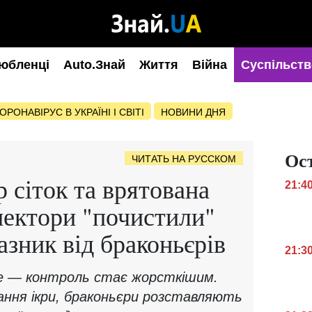
юбленці
Auto.Знай
Життя
Війна
Суспільств
ОРОНАВІРУС В УКРАЇНІ І СВІТІ
НОВИНИ ДНЯ
Ос
ЧИТАТЬ НА РУССКОМ
 сіток та врятована
21:4
спектори "почистили"
азник від браконьєрів
21:3
же — контроль стає жорсткішим.
дання ікри, браконьєри розставляють