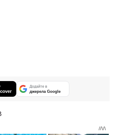
у
Додайте в
cover
джерела Google
В