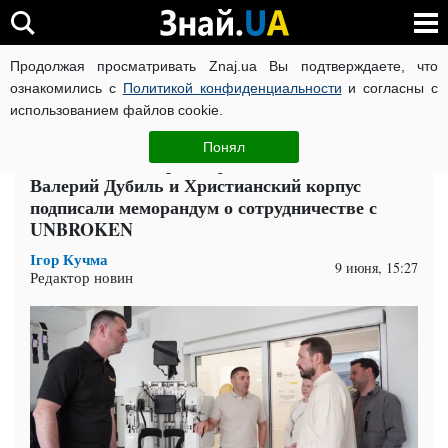
Продолжая просматривать Znaj.ua Вы подтверждаете, что
ВОЙНА РОССИИ ПРОТИВ УКРАИНЫ
КОРОНАВИРУС В 
ознакомились с
Политикой конфиденциальности
и согласны с
использованием файлов cookie.
Главная
Общество
ЧИТАТИ УКРАЇНСЬКОЮ
Понял
Реабилитация героев: фонд "Надежда",
Валерий Дубиль и Христианский корпус
подписали меморандум о сотрудничестве с
UNBROKEN
Ігор Кучма
9 июня, 15:27
Редактор новин