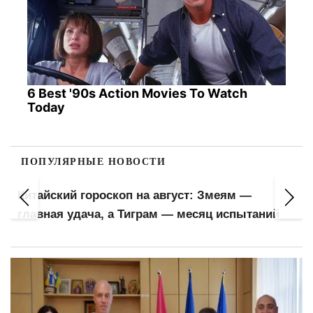
6 Best '90s Action Movies To Watch
Today
ПОПУЛЯРНЫЕ НОВОСТИ
Пенсионеры почувствуют прибав
: Змеям —
кошельках: ПФУ обновил важный
есяц испытаний
для расчета выплат