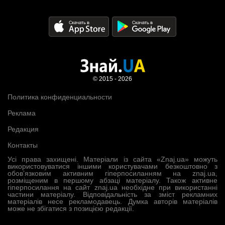
© 2015 - 2026
Политика конфиденциальности
Реклама
Редакция
Контакты
Усі права захищені. Матеріали із сайта «Znaj.ua» можуть
використовуватися іншими користувачами безкоштовно з
обов’язковим активним гіперпосиланням на znaj.ua,
розміщеним в першому абзаці матеріалу. Також активне
гіперпосилання на сайт znaj.ua необхідне при використанні
частини матеріалу. Відповідальність за зміст рекламних
матеріалів несе рекламодавець. Думка авторів матеріалів
може не збігатися з позицією редакції.