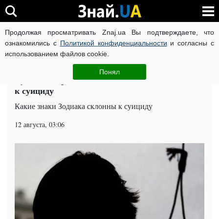
Продолжая просматривать Znaj.ua Вы подтверждаете, что
ВОЙНА РОССИИ ПРОТИВ УКРАИНЫ
КОРОНАВИРУС В 
ознакомились с
Политикой конфиденциальности
и согласны с
использованием файлов cookie.
Главная
Общество
ЧИТАТИ УКРАЇНСЬКОЮ
Понял
Будьте осторожны: эти знаки Зодиака склонны
к суициду
Какие знаки Зодиака склонны к суициду
12 августа, 03:06