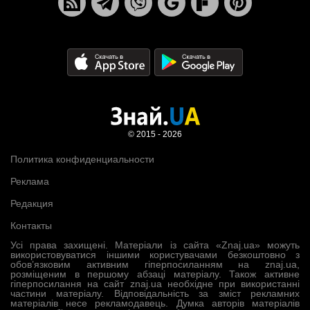
© 2015 - 2026
Политика конфиденциальности
Реклама
Редакция
Контакты
Усі права захищені. Матеріали із сайта «Znaj.ua» можуть
використовуватися іншими користувачами безкоштовно з
обов’язковим активним гіперпосиланням на znaj.ua,
розміщеним в першому абзаці матеріалу. Також активне
гіперпосилання на сайт znaj.ua необхідне при використанні
частини матеріалу. Відповідальність за зміст рекламних
матеріалів несе рекламодавець. Думка авторів матеріалів