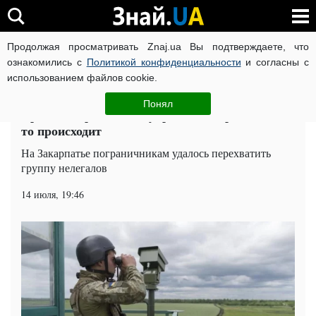
Продолжая просматривать Znaj.ua Вы подтверждаете, что
ВОЙНА РОССИИ ПРОТИВ УКРАИНЫ
КОРОНАВИРУС В 
ознакомились с
Политикой конфиденциальности
и согласны с
использованием файлов cookie.
Главная
Общество
ЧИТАТИ УКРАЇНСЬКОЮ
Понял
Крики и стрельба: на украинской границе что-
то происходит
На Закарпатье пограничникам удалось перехватить
группу нелегалов
14 июля, 19:46