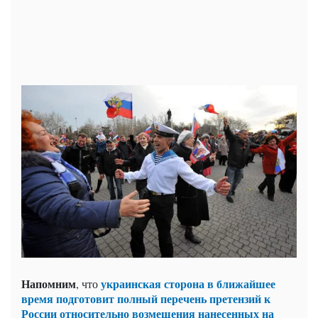
Напомним
у
краинская сторона в ближайшее
, что
время подготовит полный перечень претензий к
России относительно возмещения нанесенных на