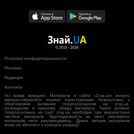
© 2015 - 2026
Политика конфиденциальности
Реклама
Редакция
Контакты
Усі права захищені. Матеріали із сайта «Znaj.ua» можуть
використовуватися іншими користувачами безкоштовно з
обов’язковим активним гіперпосиланням на znaj.ua,
розміщеним в першому абзаці матеріалу. Також активне
гіперпосилання на сайт znaj.ua необхідне при використанні
частини матеріалу. Відповідальність за зміст рекламних
матеріалів несе рекламодавець. Думка авторів матеріалів
може не збігатися з позицією редакції.