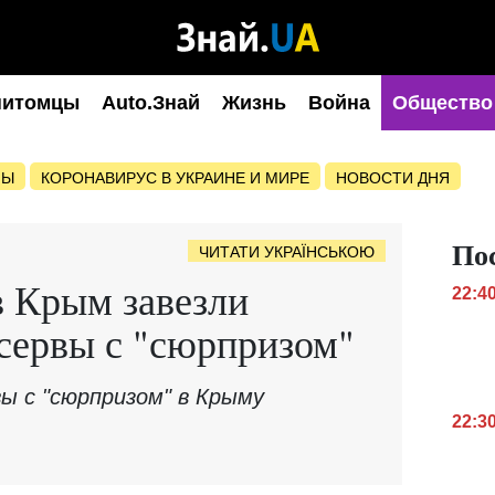
питомцы
Auto.Знай
Жизнь
Война
Общество
НЫ
КОРОНАВИРУС В УКРАИНЕ И МИРЕ
НОВОСТИ ДНЯ
По
ЧИТАТИ УКРАЇНСЬКОЮ
в Крым завезли
22:4
сервы с "сюрпризом"
ы с "сюрпризом" в Крыму
22:3