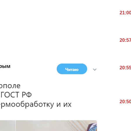
21:0
20:5
20:5
20:5