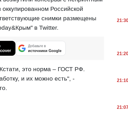
в оккупированном Российской
ответствующие снимки размещены
21:3
day&Крым" в Twitter.
в
Добавьте в
cover
источники Google
21:2
отку, и их можно есть", -
21:1
то.
21:0