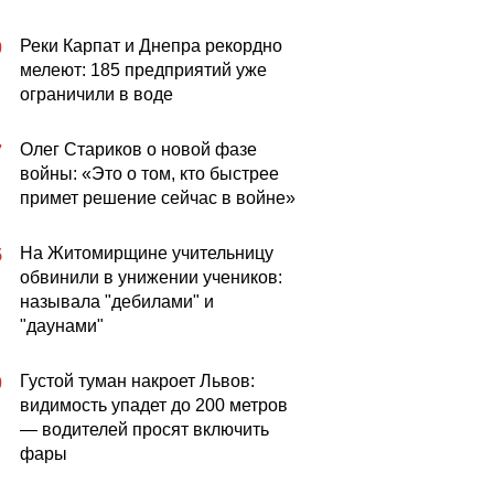
Реки Карпат и Днепра рекордно
0
мелеют: 185 предприятий уже
ограничили в воде
Олег Стариков о новой фазе
7
войны: «Это о том, кто быстрее
примет решение сейчас в войне»
На Житомирщине учительницу
5
обвинили в унижении учеников:
называла "дебилами" и
"даунами"
Густой туман накроет Львов:
0
видимость упадет до 200 метров
— водителей просят включить
фары