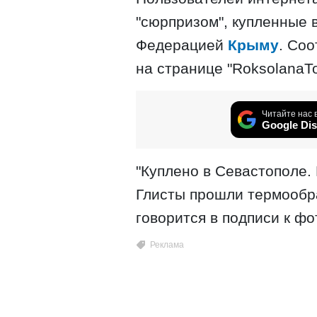
"сюрпризом", купленные 
Федерацией
Крыму
. Со
на странице "RoksolanaTo
Читайте нас 
Google Dis
Глисты прошли термообраб
говорится в подписи к фо