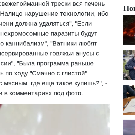
У свежепойманной трески вся печень
По
. Налицо нарушение технологии, ибо
чени должна удаляться", "Если
нехромосомные паразиты будут
то каннибализм", "Ватники любят
онсервированные говяжьи анусы с
ссии", "Была программа раньше
ь по ходу "Смачно с глистой",
 мясным, где ещё такое купишь?", -
 в комментариях под фото.