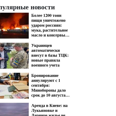
пулярные новости
Более 1200 тонн
пищи уничтожено
ударом россиян:
мука, растительное
масло и консервы
— что исчезнет с
полок
Украинцев
автоматически
внесут в базы ТЦК:
новые правила
военного учета
Бронирование
аннулируют с 1
сентября:
Минобороны дало
срок до 10 августа
для критических
предприятий
Аренда в Киеве: на
Лукьяновке и
Дарнице жилье не