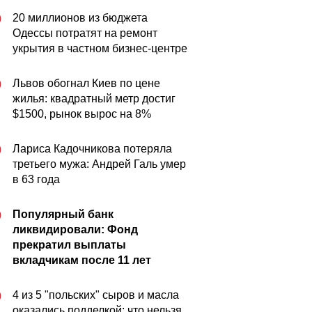
20 миллионов из бюджета
0
Одессы потратят на ремонт
укрытия в частном бизнес-центре
Львов обогнал Киев по цене
0
жилья: квадратный метр достиг
$1500, рынок вырос на 8%
Лариса Кадочникова потеряла
0
третьего мужа: Андрей Галь умер
в 63 года
Популярный банк
0
ликвидировали: Фонд
прекратил выплаты
вкладчикам после 11 лет
4 из 5 "польских" сыров и масла
0
оказались подделкой: что нельзя