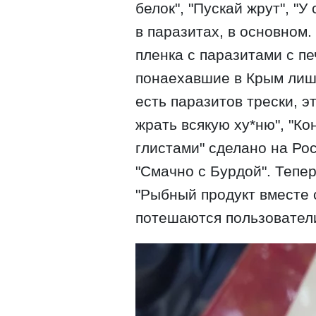
белок", "Пускай жрут", "
в паразитах, в основном
пленка с паразитами с пе
понаехавшие в Крым лиш
есть паразитов трески, э
жрать всякую ху*ню", "К
глистами" сделано на Ро
"Смачно с Бурдой". Тепер
"Рыбный продукт вместе с
потешаются пользователи