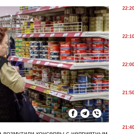
22:2
22:1
22:0
21:5
21:4
а возмутили консервы с неприятным