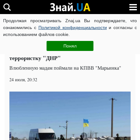
Продолжая просматривать Znaj.ua Вы подтверждаете, что
ВОЙНА РОССИИ ПРОТИВ УКРАИНЫ
КОРОНАВИРУС В 
ознакомились с
Политикой конфиденциальности
и согласны с
использованием файлов cookie.
Главная
Общество
ЧИТАТИ УКРАЇНСЬКОЮ
Понял
На свидание ехала: копы схватили
террористку "ДНР"
Влюбленную мадам поймали на КПВВ "Марьинка"
24 июля, 20:32