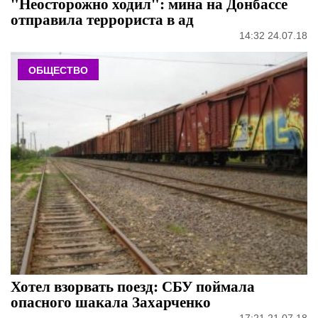
"Неосторожно ходил": мина на Донбассе
отправила террориста в ад
14:32 24.07.18
ОБЩЕСТВО
Хотел взорвать поезд: СБУ поймала
опасного шакала Захарченко
17:21 21.07.18