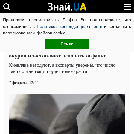
Продолжая просматривать Znaj.ua Вы подтверждаете, что
ВОЙНА РОССИИ ПРОТИВ УКРАИНЫ
КОРОНАВИРУС В 
ознакомились с
Политикой конфиденциальности
и согласны с
использованием файлов cookie.
Главная
Общество
ЧИТАТИ УКРАЇНСЬКОЮ
Понял
Радикальные "рыцари" бьют киевлян за
окурки и заставляют целовать асфальт
Киевляне негодуют, а эксперты уверены, что число
таких организаций будет только расти
7 февраля, 12:44