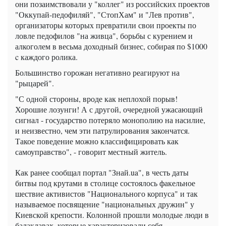
они позаимствовали у "коллег" из российских проектов
"Оккупай-педофиляй", "СтопХам" и "Лев против",
организаторы которых превратили свои проекты по
ловле педофилов "на живца", борьбы с курением и
алкоголем в весьма доходный бизнес, собирая по $1000
c каждого ролика.
Большинство горожан негативно реагируют на
"рыцарей".
"С одной стороны, вроде как неплохой порыв!
Хорошие лозунги! А с другой, очередной ужасающий
сигнал - государство потеряло монополию на насилие,
и неизвестно, чем эти патрулирования закончатся.
Такое поведение можно классифицировать как
самоуправство", - говорит местный житель.
Как ранее сообщал портал "Знай.ua", в честь даты
битвы под крутами в столице состоялось факельное
шествие активистов "Национального корпуса" и так
называемое посвящение "национальных дружин" у
Киевской крепости. Колонной прошли молодые люди в
балаклавах, которые характеризовали себя