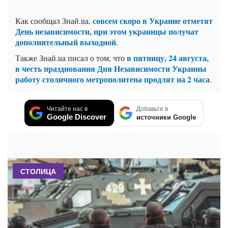
совсем скоро в Украине отметят
Как сообщал Знай.ua,
День независимости, при этом украинцы получат
дополнительный выходной
.
в пятницу, 24 августа,
Также Знай.ua писал о том, что
в честь празднования Дня Независимости Украины
работу столичного метрополитена продлят на 2 часа
.
Читайте нас в
Добавьте в
Google Discover
источники Google
СТОЛИЦА