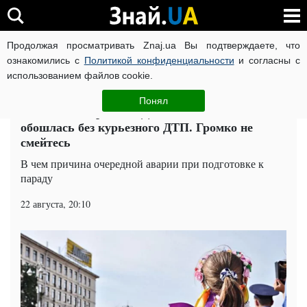
Продолжая просматривать Znaj.ua Вы подтверждаете, что
ВОЙНА РОССИИ ПРОТИВ УКРАИНЫ
КОРОНАВИРУС В 
ознакомились с
Политикой конфиденциальности
и согласны с
использованием файлов cookie.
Главная
Общество
ЧИТАТИ УКРАЇНСЬКОЮ
Понял
Репетиция парада ко Дню Независимости не
обошлась без курьезного ДТП. Громко не
смейтесь
В чем причина очередной аварии при подготовке к
параду
22 августа, 20:10