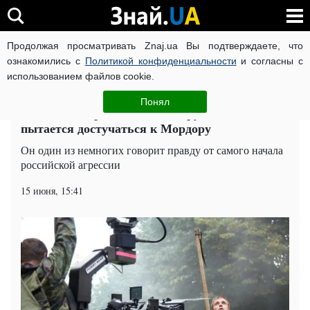
Продолжая просматривать Znaj.ua Вы подтверждаете, что
ВОЙНА РОССИИ ПРОТИВ УКРАИНЫ
КОРОНАВИРУС В 
ознакомились с
Политикой конфиденциальности
и согласны с
использованием файлов cookie.
Главная
Общество
ЧИТАТИ УКРАЇНСЬКОЮ
Понял
Рыбчинский рассказал, как "русский Сенцов"
пытается достучаться к Мордору
Он один из немногих говорит правду от самого начала
российской агрессии
15 июня, 15:41