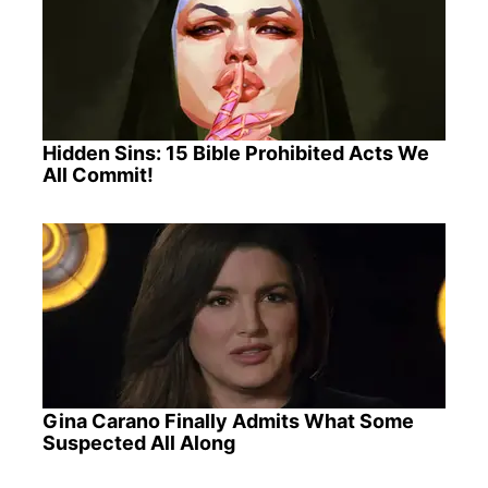
Hidden Sins: 15 Bible Prohibited Acts We
All Commit!
Gina Carano Finally Admits What Some
Suspected All Along