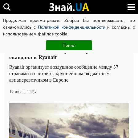
Продолжая просматривать Znaj.ua Вы подтверждаете, что
ВОЙНА РОССИИ ПРОТИВ УКРАИНЫ
КОРОНАВИРУС В 
ознакомились с
Политикой конфиденциальности
и согласны с
использованием файлов cookie.
Главная
Общество
ЧИТАТИ УКРАЇНСЬКОЮ
Понял
Сотни тысяч пассажиров пострадают от
скандала в Ryanair
Ryanair организует воздушное сообщение между 37
странами и считается крупнейшим бюджетным
авиаперевозчиком в Европе
19 июля, 11:27