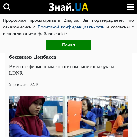
Продолжая просматривать Znaj.ua Вы подтверждаете, что
ВОЙНА РОССИИ ПРОТИВ УКРАИНЫ
КОРОНАВИРУС В 
ознакомились с
Политикой конфиденциальности
и согласны с
использованием файлов cookie.
Главная
Общество
ЧИТАТИ УКРАЇНСЬКОЮ
Понял
Известный спортивный бренд "поддержал"
боевиков Донбасса
Вместе с фирменным логотипом написаны буквы
LDNR
5 февраля, 02:10