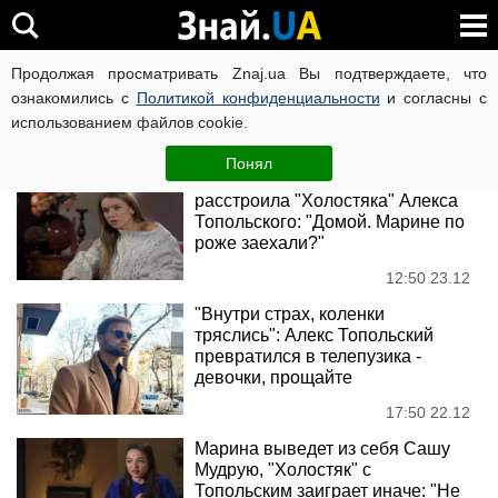
Алекс Топольский
Продолжая просматривать Znaj.ua Вы подтверждаете, что
ознакомились с
Политикой конфиденциальности
и согласны с
использованием файлов cookie.
Новости
Понял
Саша Мудрая показала, как
расстроила "Холостяка" Алекса
Топольского: "Домой. Марине по
роже заехали?"
12:50 23.12
"Внутри страх, коленки
тряслись": Алекс Топольский
превратился в телепузика -
девочки, прощайте
17:50 22.12
Марина выведет из себя Сашу
Мудрую, "Холостяк" с
Топольским заиграет иначе: "Не