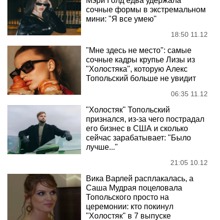
Мэри Голд едва удержала
сочные формы в экстремальном
мини: "Я все умею"
18:50 11.12
"Мне здесь не место": самые
сочные кадры крупье Лизы из
"Холостяка", которую Алекс
Топольский больше не увидит
06:35 11.12
"Холостяк" Топольский
признался, из-за чего пострадал
его бизнес в США и сколько
сейчас зарабатывает: "Было
лучше..."
21:05 10.12
Вика Варлей расплакалась, а
Саша Мудрая поцеловала
Топольского просто на
церемонии: кто покинул
"Холостяк" в 7 выпуске