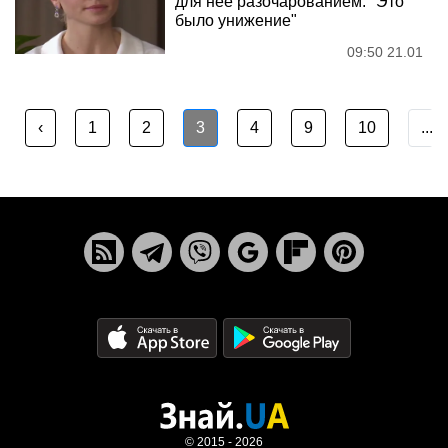
для нее разочарованием: "Это
было унижение"
09:50 21.01
‹
1
2
3
4
9
10
...
© 2015 - 2026