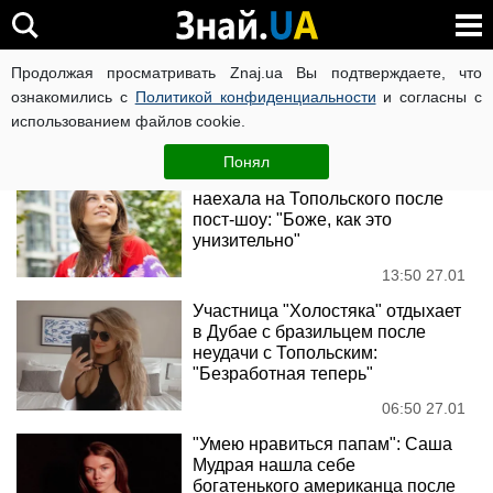
Алекс Топольский
Продолжая просматривать Znaj.ua Вы подтверждаете, что
ознакомились с
Политикой конфиденциальности
и согласны с
использованием файлов cookie.
Новости
Понял
Жена ведущего "Холостяка"
наехала на Топольского после
пост-шоу: "Боже, как это
унизительно"
13:50 27.01
Участница "Холостяка" отдыхает
в Дубае с бразильцем после
неудачи с Топольским:
"Безработная теперь"
06:50 27.01
"Умею нравиться папам": Саша
Мудрая нашла себе
богатенького американца после