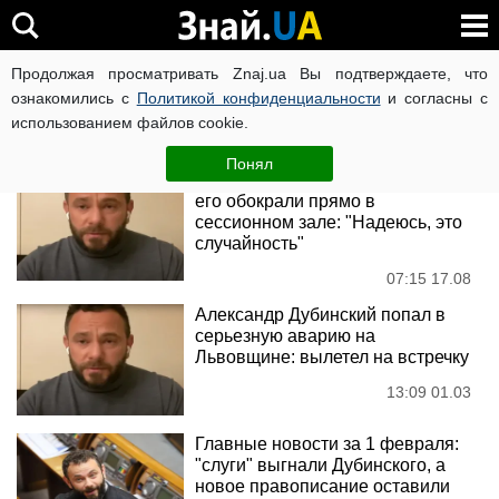
Александр Дубинский
Продолжая просматривать Znaj.ua Вы подтверждаете, что
ознакомились с
Политикой конфиденциальности
и согласны с
использованием файлов cookie.
Новости
Понял
Депутат Дубинский заявил, что
его обокрали прямо в
сессионном зале: "Надеюсь, это
случайность"
07:15 17.08
Александр Дубинский попал в
серьезную аварию на
Львовщине: вылетел на встречку
13:09 01.03
Главные новости за 1 февраля:
"слуги" выгнали Дубинского, а
новое правописание оставили