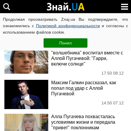
Алла Пугачова
Продолжая просматривать Znaj.ua Вы подтверждаете, что
ознакомились с
Политикой конфиденциальности
и согласны с
использованием файлов cookie.
Новости
Понял
Максим Галкин показал, какого
"волшебника" воспитал вместе с
Аллой Пугачевой: "Гарри,
включи солнце"
17:50 08.12
Максим Галкин рассказал, как
попал под удар с Аллой
Пугачевой
14:50 07.12
Алла Пугачева похвасталась
условиями жизни и передала
"привет" поклонникам