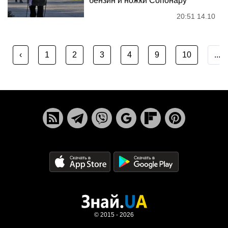
бензин и ножки Сопонару
20:51 14.10
‹
1
2
3
4
9
10
...
© 2015 - 2026