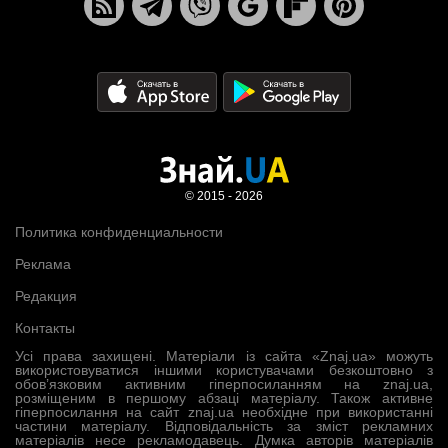
© 2015 - 2026
Политика конфиденциальности
Реклама
Редакция
Контакты
Усі права захищені. Матеріали із сайта «Znaj.ua» можуть
використовуватися іншими користувачами безкоштовно з
обов’язковим активним гіперпосиланням на znaj.ua,
розміщеним в першому абзаці матеріалу. Також активне
гіперпосилання на сайт znaj.ua необхідне при використанні
частини матеріалу. Відповідальність за зміст рекламних
матеріалів несе рекламодавець. Думка авторів матеріалів