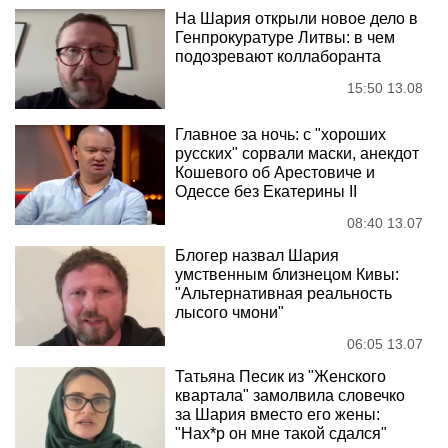
На Шария открыли новое дело в
Генпрокуратуре Литвы: в чем
подозревают коллаборанта
15:50 13.08
Главное за ночь: с "хороших
русских" сорвали маски, анекдот
Кошевого об Арестовиче и
Одессе без Екатерины II
08:40 13.07
Блогер назвал Шария
умственным близнецом Кивы:
"Альтернативная реальность
лысого чмони"
06:05 13.07
Татьяна Песик из "Женского
квартала" замолвила словечко
за Шария вместо его жены:
"Нах*р он мне такой сдался"