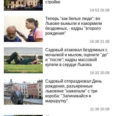
стройке
14:53 26.08
Теперь "как белые люди": во
Львове вымыли и накормили
бездомных, - кадры "второго
рождения"
16:38 21.08
Садовый атаковал бездомных с
мочалкой и мылом, оцените "до"
и "после": кадры массовой
купели в сердце Львова
16:32 20.08
Садовый отпраздновал День
рождения, разъяренные
львовяне "нажелали" с три
короба: "Запихивайся в
маршрутку"
11:38 20.08