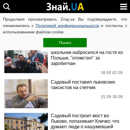
Андрей Садовой
Продолжая просматривать Znaj.ua Вы подтверждаете, что
ознакомились с
Политикой конфиденциальности
и согласны с
использованием файлов cookie.
Новости
Понял
Камнем в голову: львовский
школьник набросился на гостя из
Польши, "отомстил" за
заробитчан
18:50 02.09
Садовый поставил львовских
таксистов на счетчик
15:39 30.08
Садовый построит мост во
Львове, попахивает Кличко: что
думают люди о нашумевшей