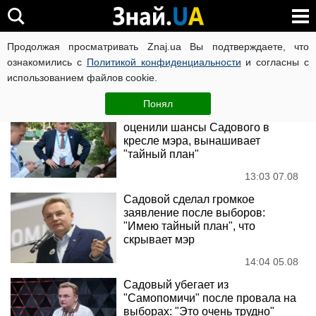
Андрей Садовой
Продолжая просматривать Znaj.ua Вы подтверждаете, что
ознакомились с
Политикой конфиденциальности
и согласны с
использованием файлов cookie.
Новости
Понял
Битва за Львов: эксперты
оценили шансы Садового в
кресле мэра, вынашивает
"тайный план"
13:03 07.08
Садовой сделал громкое
заявление после выборов:
"Имею тайный план", что
скрывает мэр
14:04 05.08
Садовый убегает из
"Самопомичи" после провала на
выборах: "Это очень трудно"