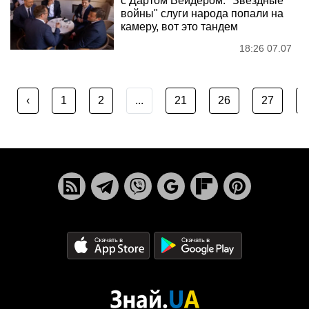
с Дартом Вейдером: "Звездные
войны" слуги народа попали на
камеру, вот это тандем
18:26 07.07
‹
1
2
...
21
26
27