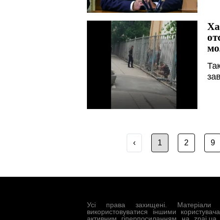
Ха
от
мо
Та
за
‹
1
2
9
Усі права захищені. Матеріали 
використовуватися іншими користувач
активним гіперпосиланням на znaj.ua