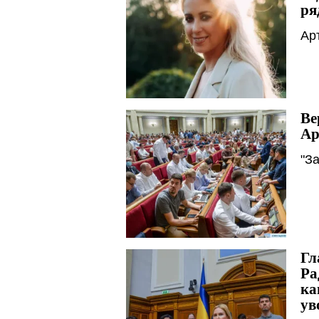
ря
Ар
Ве
Ар
"З
Гл
Ра
ка
ув