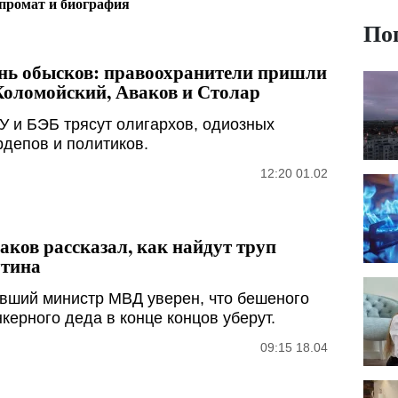
мпромат и биография
По
нь обысков: правоохранители пришли
Коломойский, Аваков и Столар
У и БЭБ трясут олигархов, одиозных
рдепов и политиков.
12:20 01.02
аков рассказал, как найдут труп
тина
вший министр МВД уверен, что бешеного
нкерного деда в конце концов уберут.
09:15 18.04