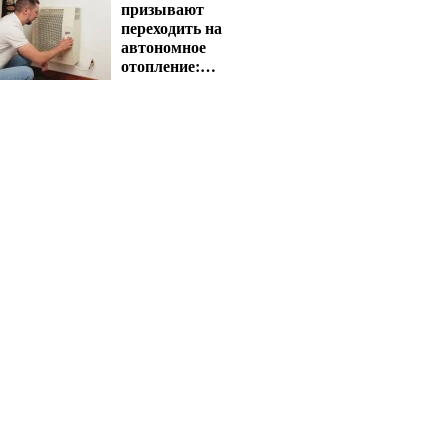
призывают
переходить на
автономное
отопление:
государство
компенсирует
расходы