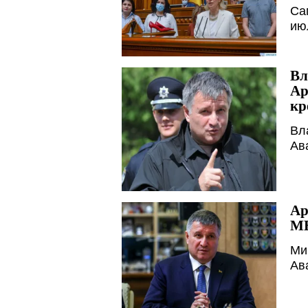
Cа
ию
Вл
Ар
кр
Вл
Ав
Ар
М
Ми
Ав