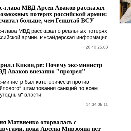
с-глава МВД Арсен Аваков рассказал
возможных потерях российской армии:
считал больше, чем Генштаб ВСУ
с-глава МВД рассказал о реальных потерях
ссийской армии. Инсайдерская информация
20:40 25.03
рилл Киквидзе: Почему экс-министр
Д Аваков внезапно "прозрел"
с-министр был категорически против
айпового" штампования санкций по всем
еугодным" власти
14:34 05.11
ня Матвиенко оторвалась с
другами, пока Арсена Мирзояна нет