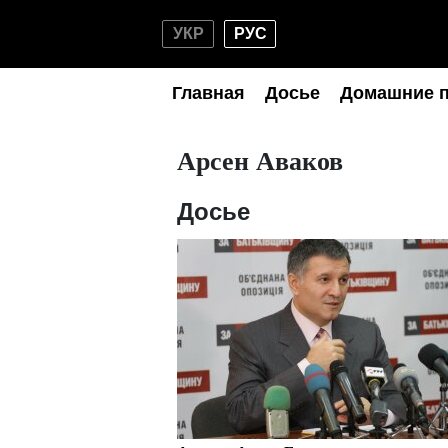
УКР
РУС
Главная
Досье
Домашние 
Арсен Аваков
Досье