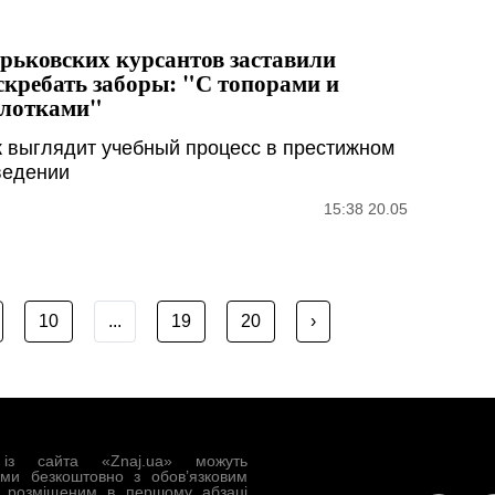
рьковских курсантов заставили
скребать заборы: "С топорами и
лотками"
к выглядит учебный процесс в престижном
ведении
15:38 20.05
10
...
19
20
›
із сайта «Znaj.ua» можуть
ами безкоштовно з обов’язковим
, розміщеним в першому абзаці