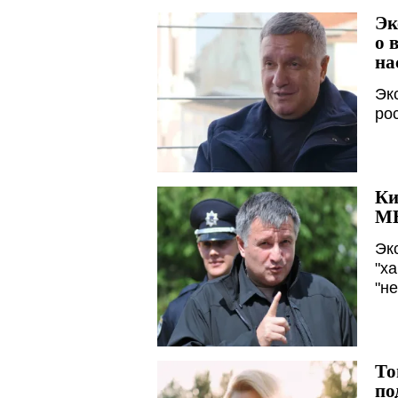
Эк
о 
на
Эк
ро
Ки
МВ
Эк
"х
"н
То
по