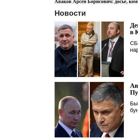
Аваков Арсен Борисович: досье, ко
Новости
Де
в 
СБ
на
Ав
Пу
Бы
бу