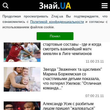
НСК Олімпійський
Продолжая просматривать Znaj.ua Вы подтверждаете, что
ознакомились с
Политикой конфиденциальности
и согласны с
использованием файлов cookie.
Новости
Понял
Динамо-Бавария: анонс,
стартовые составы - где и когда
смотреть важнейший матч
киевлян в Лиге чемпионов
11:00 23.11
Звезда "Зважених та щасливих"
Марина Боржемская со
счастливыми детьми показала,
что потерял Узелков: "Отличная
команда..."
07:00 21.11
Александр Усик с разбитым
лицом пришел "жаловаться"