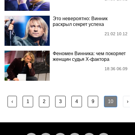
Это невероятно: Винник
раскрыл секрет успеха
21:02 10.12
Феномен Винника: чем покоряет
женщин судья Х-фактора
18:36 06.09
‹
1
2
3
4
9
10
›