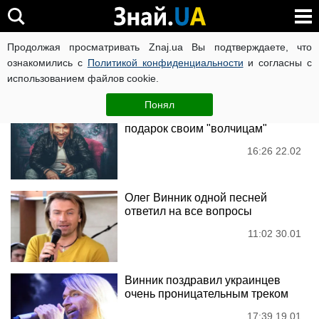
Олег Винник
Продолжая просматривать Znaj.ua Вы подтверждаете, что
ознакомились с
Политикой конфиденциальности
и согласны с
использованием файлов cookie.
Новости
Понял
Винник готовит шикарный
подарок своим "волчицам"
16:26 22.02
Олег Винник одной песней
ответил на все вопросы
11:02 30.01
Винник поздравил украинцев
очень проницательным треком
17:39 19.01