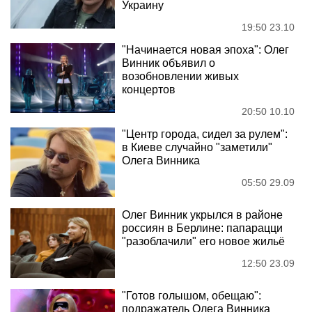
Украину
19:50 23.10
"Начинается новая эпоха": Олег
Винник объявил о
возобновлении живых
концертов
20:50 10.10
"Центр города, сидел за рулем":
в Киеве случайно "заметили"
Олега Винника
05:50 29.09
Олег Винник укрылся в районе
россиян в Берлине: папарацци
"разоблачили" его новое жильё
12:50 23.09
"Готов голышом, обещаю":
подражатель Олега Винника