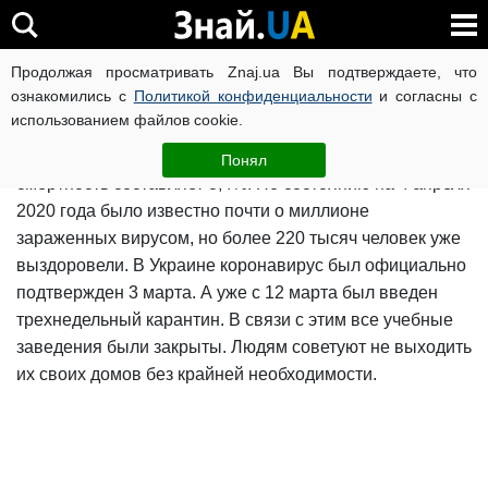
Коронавирус в Украине и мире
Продолжая просматривать Znaj.ua Вы подтверждаете, что
ознакомились с
Политикой конфиденциальности
и согласны с
использованием файлов cookie.
Неизвестный коронавирус появился в Китае. Болезнь
получила название COVID-2019. По данным ВОЗ,
Понял
смертность составляет 3,4%. По состоянию на 4 апреля
2020 года было известно почти о миллионе
зараженных вирусом, но более 220 тысяч человек уже
выздоровели. В Украине коронавирус был официально
подтвержден 3 марта. А уже с 12 марта был введен
трехнедельный карантин. В связи с этим все учебные
заведения были закрыты. Людям советуют не выходить
их своих домов без крайней необходимости.