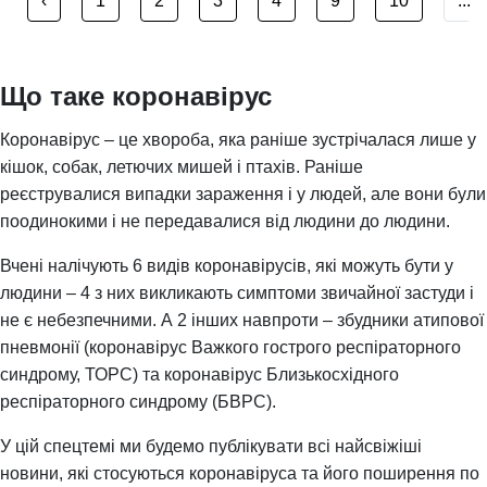
‹
1
2
3
4
9
10
...
Що таке коронавірус
Коронавірус – це хвороба, яка раніше зустрічалася лише у
кішок, собак, летючих мишей і птахів. Раніше
реєструвалися випадки зараження і у людей, але вони були
поодинокими і не передавалися від людини до людини.
Вчені налічують 6 видів коронавірусів, які можуть бути у
людини – 4 з них викликають симптоми звичайної застуди і
не є небезпечними. А 2 інших навпроти – збудники атипової
пневмонії (коронавірус Важкого гострого респіраторного
синдрому, ТОРС) та коронавірус Близькосхідного
респіраторного синдрому (БВРС).
У цій спецтемі ми будемо публікувати всі найсвіжіші
новини, які стосуються коронавіруса та його поширення по