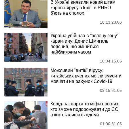
В Україні виявили новий штам
коронавірусу з Індії: в РНБО
б'ють на сполох
18:13 23.06
Україна увійшла в "зелену зону"
карантину: Денис Шмигаль
пояснив, що зміниться
найближчим часом
10:04 15.06
Можливий "витік" вірусу:
китайських вчених могли змусити
мовчати на рахунок Covid-19
09:15 31.05
Ковід-паспорти та міфи про них:
хто зможе подорожувати до ЄС,
а кого залишать вдома
01:00 31.05