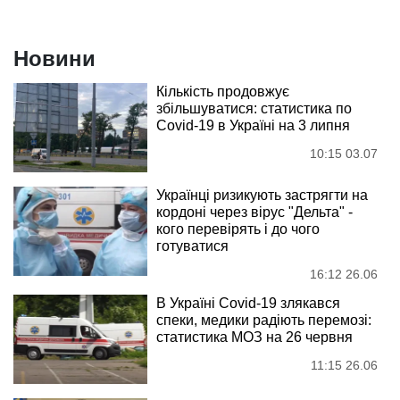
Новини
Кількість продовжує
збільшуватися: статистика по
Covid-19 в Україні на 3 липня
10:15 03.07
Українці ризикують застрягти на
кордоні через вірус "Дельта" -
кого перевірять і до чого
готуватися
16:12 26.06
В Україні Covid-19 злякався
спеки, медики радіють перемозі:
статистика МОЗ на 26 червня
11:15 26.06