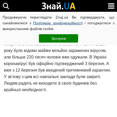
Коронавірус в Україні і світі
Продовжуючи переглядати Znaj.ua Ви підтверджуєте, що
ознайомилися з
Політикою конфіденційності
і погоджуєтеся з
використанням файлів cookie.
Невідомий коронавірус з'явився в Китаї. Хвороба
отримала назву COVID-2019. За даними ВООЗ,
Зрозумів
смертність становить 3,4%. Станом на 4 квітня 2020
року було відомо майже мільйон заражених вірусом,
але більше 220 тисяч чоловік вже одужали. В Україні
коронавірус був офіційно підтверджений 3 березня. А
вже з 12 березня був введений тритижневий карантин.
У зв'язку з цим всі навчальні заклади були закриті.
Людям радять не виходити зі своїх будинків без
крайньої необхідності.