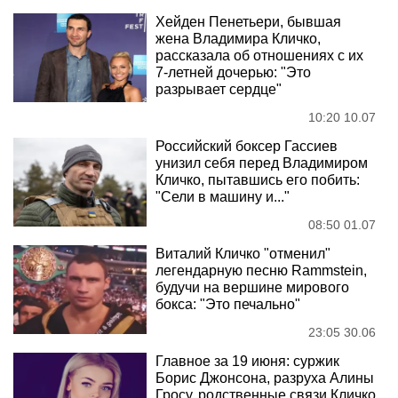
Хейден Пенетьери, бывшая
жена Владимира Кличко,
рассказала об отношениях с их
7-летней дочерью: "Это
разрывает сердце"
10:20 10.07
Российский боксер Гассиев
унизил себя перед Владимиром
Кличко, пытавшись его побить:
"Сели в машину и..."
08:50 01.07
Виталий Кличко "отменил"
легендарную песню Rammstein,
будучи на вершине мирового
бокса: "Это печально"
23:05 30.06
Главное за 19 июня: суржик
Борис Джонсона, разруха Алины
Гросу, родственные связи Кличко