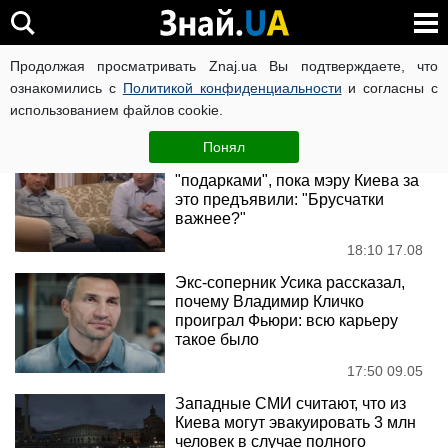
Владимир Кличко
Продолжая просматривать Znaj.ua Вы подтверждаете, что
ознакомились с
Политикой конфиденциальности
и согласны с
использованием файлов cookie.
Новости
Понял
Вова Кличко уехал на фронт с
"подарками", пока мэру Киева за
это предъявили: "Брусчатки
важнее?"
18:10 17.08
Экс-соперник Усика рассказал,
почему Владимир Кличко
проиграл Фьюри: всю карьеру
такое было
17:50 09.05
Западные СМИ считают, что из
Киева могут эвакуировать 3 млн
человек в случае полного