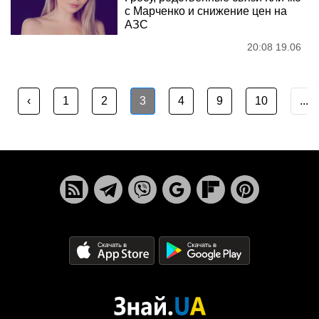
с Марченко и снижение цен на
АЗС
20:08 19.06
‹
1
2
3
4
9
10
...