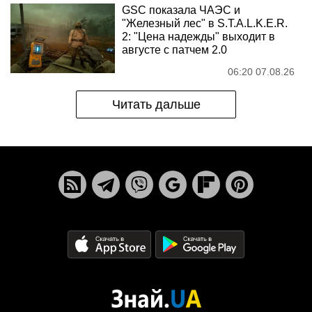
GSC показала ЧАЭС и
"Железный лес" в S.T.A.L.K.E.R.
2: "Цена надежды" выходит в
августе с патчем 2.0
06:20 07.08.26
Читать дальше