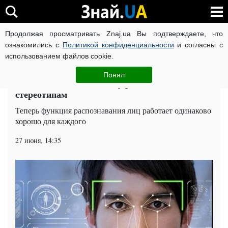
Продолжая просматривать Znaj.ua Вы подтверждаете, что
ВОЙНА РОССИИ ПРОТИВ УКРАИНЫ
КОРОНАВИРУС В 
ознакомились с
Политикой конфиденциальности
и согласны с
использованием файлов cookie.
Главная
Техно
ЧИТАТИ УКРАЇНСЬКОЮ
Понял
Microsoft объявила войну расовым
стереотипам
Теперь функция распознавания лиц работает одинаково
хорошо для каждого
27 июня, 14:35