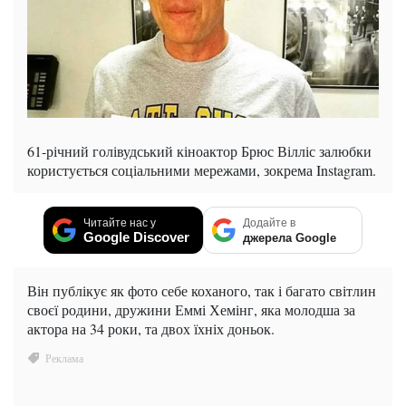
61-річний голівудський кіноактор Брюс Вілліс залюбки
користується соціальними мережами, зокрема Instagram.
Читайте нас у
Додайте в
Google Discover
джерела Google
Він публікує як фото себе коханого, так і багато світлин
своєї родини, дружини Еммі Хемінг, яка молодша за
актора на 34 роки, та двох їхніх доньок.