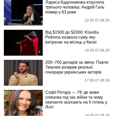
Лариса Кадочникова втратила
третього чоловіка: Андрій Галь
помер у 63 роки
22:00 07.08.26
Від $1500 до $2000: Klavdia
Petrivna назвала суму, яку
витрачає на місяць у Києві
19:55 07.08.26
200–700 доларів за зміну: Павло
Текучев розкрив реальні
гонорари українських акторів
17:05 07.08.26
Софії Ротару — 79: де живе
співачка під час війни та чому
окупанти зазіхають на її готель у
Ялті
14:05 07.08.26