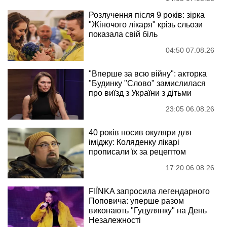
Розлучення після 9 років: зірка
"Жіночого лікаря" крізь сльози
показала свій біль
04:50 07.08.26
"Вперше за всю війну": акторка
"Будинку "Слово" замислилася
про виїзд з України з дітьми
23:05 06.08.26
40 років носив окуляри для
іміджу: Коляденку лікарі
прописали їх за рецептом
17:20 06.08.26
FIÏNKA запросила легендарного
Поповича: уперше разом
виконають "Гуцулянку" на День
Незалежності