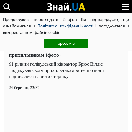
Продовжуючи переглядати Znaj.ua Ви підтверджуєте, що
ВІЙНА РОСІЇ ПРОТИ УКРАЇНИ
КОРОНАВІРУС В УКРАЇНІ І
ознайомилися з
Політикою конфіденційності
і погоджуєтеся з
використанням файлів cookie.
Головна
Шоу-бізнес
ЧИТАТЬ НА РУССКОМ
Зрозумів
Брюс Вілліс подякував допитливим
прихильникам (фото)
61-річний голівудський кіноактор Брюс Вілліс
подякував своїм прихильникам за те, що вони
підписалися на його сторінку
24 березня, 23:32