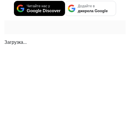
Читайте нас у
Додайте в
Google Discover
джерела Google
НОВИНИ ПАРТНЕРІВ
Who Will Be the Next James Bond? Here's
What We Know So Far