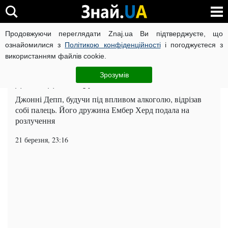
Продовжуючи переглядати Znaj.ua Ви підтверджуєте, що
ВІЙНА РОСІЇ ПРОТИ УКРАЇНИ
КОРОНАВІРУС В УКРАЇНІ І
ознайомилися з
Політикою конфіденційності
і погоджуєтеся з
використанням файлів cookie.
Головна
Шоу-бізнес
ЧИТАТЬ НА РУССКОМ
Зрозумів
Джонні Депп відрубав собі палець (ФОТО)
Джонні Депп, будучи під впливом алкоголю, відрізав
собі палець. Його дружина Ембер Херд подала на
розлучення
21 березня, 23:16