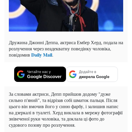
Дружина Джонні Деппа, актриса Ембер Херд, подала на
розлучення через неадекватну поведінку чоловіка,
Daily Mail
повідомив
.
Читайте нас у
Додайте в
Google Discover
джерела Google
За словами актриси, Депп прийшов додому "дуже
сильно п'яний", та відрізав собі шматок пальця. Після
цього він вмочив його у синю фарбу, і залишив напис
на дзеркалі в туалеті. Херд виклала в мережу фотографії
знівеченої руки чоловіка, та доклала ці фото до
судового позову про розлучення.