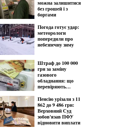
можна залишитися
без грошей і з
боргами
Погода готує удар:
метеорологи
попередили про
небезпечну зиму
Штраф до 100 000
грн за заміну
газового
обладнання: що
перевіряють
газовики
Пенсію урізали з 11
862 до 9 486 грн:
Верховний Суд
зобов'язав ПФУ
відновити виплати