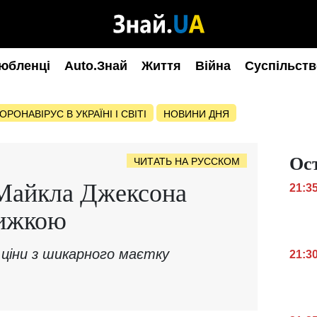
юбленці
Auto.Знай
Життя
Війна
Суспільств
ОРОНАВІРУС В УКРАЇНІ І СВІТІ
НОВИНИ ДНЯ
Ос
ЧИТАТЬ НА РУССКОМ
 Майкла Джексона
21:3
нижкою
ціни з шикарного маєтку
21:3