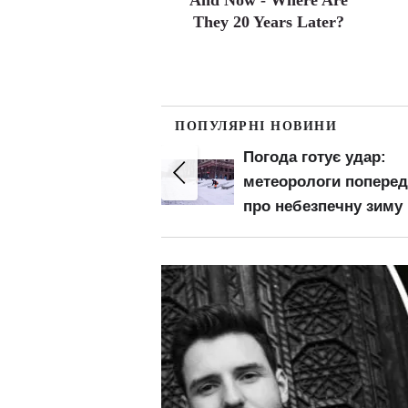
And Now - Where Are
They 20 Years Later?
ПОПУЛЯРНІ НОВИНИ
 виплати
Погода готує удар:
них змінилися:
метеорологи попере
й нюанс для
про небезпечну зиму
иків