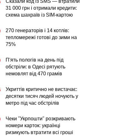
Сказали код із SMS — втратили
5
31 000 грн і отримали кредити:
схема шахраїв із SIM-картою
270 генераторів і 14 котлів:
0
тепломережі готові до зими на
75%
П'ять пологів на день під
0
обстріли: в Одесі рятують
немовлят від 470 грамів
Укриттів критично не вистачає:
5
десятки тисяч людей ночують у
метро під час обстрілів
Чеки "Укрпошти" розкривають
0
номери карток: українці
ризикують втратити всі гроші