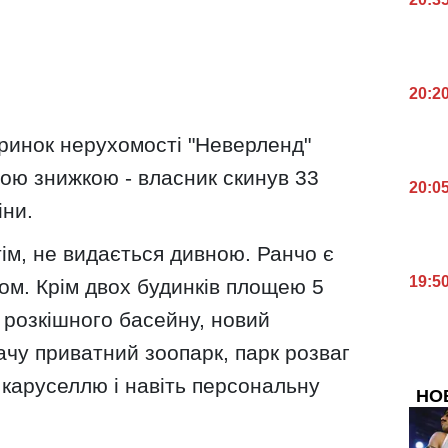
20:2
 ринок нерухомості "Неверленд"
ною знижкою - власник скинув 33
20:0
іни.
тім, не видається дивною. Ранчо є
19:5
ом. Крім двох будинків площею 5
і розкішного басейну, новий
чу приватний зоопарк, парк розваг
 каруселлю і навіть персональну
НО