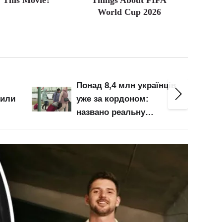
This Movie?
Things About FIFA
World Cup 2026
Понад 8,4 млн українців
дили
уже за кордоном:
названо реальну
кількість тих, хто
залишився