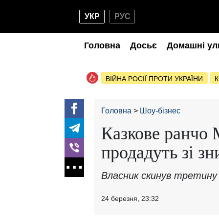
УКР
РУС
Головна
Досьє
Домашні ул
ВІЙНА РОСІЇ ПРОТИ УКРАЇНИ
К
Головна
Шоу-бізнес
Казкове ранчо
продадуть зі з
Власник скинув третину 
24 березня, 23:32