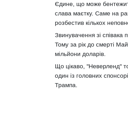
Єдине, що може бентежит
слава маєтку. Саме на р
розбестив кількох неповно
Звинувачення зі співака 
Тому за рік до смерті Ма
мільйони доларів.
Що цікаво, "Неверленд" т
один із головних спонсо
Трампа.