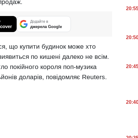
продаж.
20:5
у
Додайте в
cover
джерела Google
20:5
ся, що купити будинок може хто
виявиться по кишені далеко не всім.
ло покійного короля поп-музика
20:4
ьйонів доларів, повідомляє Reuters.
20:4
20:3