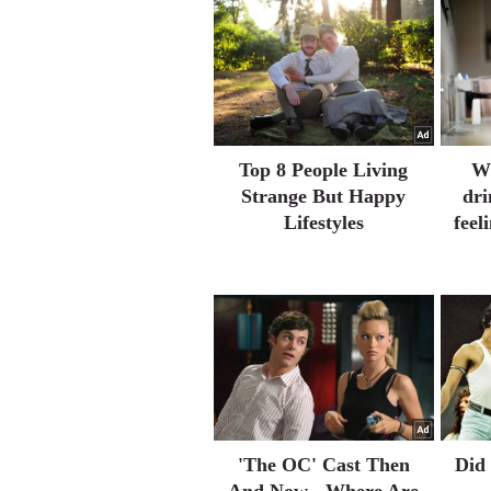
Top 8 People Living
Wh
Strange But Happy
dri
Lifestyles
feel
'The OC' Cast Then
Did