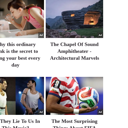
y this ordinary
The Chapel Of Sound
nk is the secret to
Amphitheater -
ing your best every
Architectural Marvels
day
 They Lie To Us In
The Most Surprising