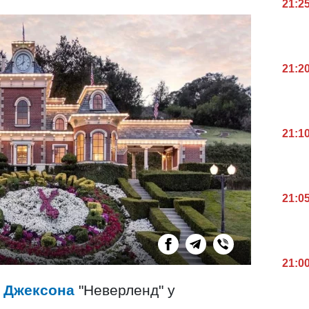
21:2
21:2
21:1
21:0
21:0
а
Джексона
"Неверленд" у