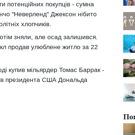
и потенційних покупців - сумна
анчо "Неверленд" Джексон нібито
літніх хлопчиків.
потім зняли, але осад залишився.
йкл продав улюблене житло за 22
оді купив мільярдер Томас Баррак -
рів президента США Дональда
По