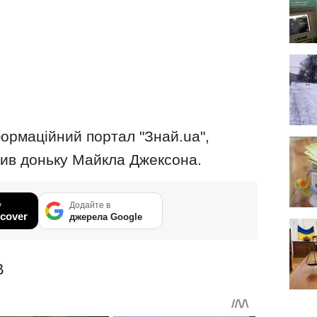
ормаційний портал "Знай.ua",
зив доньку Майкла Джексона.
у
Додайте в
cover
джерела Google
В