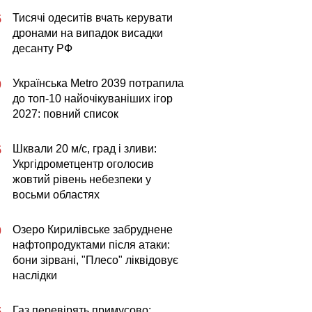
Тисячі одеситів вчать керувати
5
дронами на випадок висадки
десанту РФ
Українська Metro 2039 потрапила
0
до топ-10 найочікуваніших ігор
2027: повний список
Шквали 20 м/с, град і зливи:
5
Укргідрометцентр оголосив
жовтий рівень небезпеки у
восьми областях
Озеро Кирилівське забруднене
0
нафтопродуктами після атаки:
бони зірвані, "Плесо" ліквідовує
наслідки
Газ перевірять примусово:
5