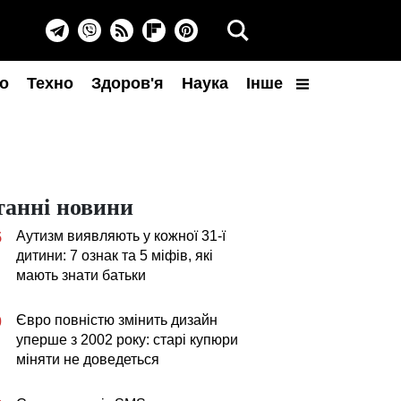
о
Техно
Здоров'я
Наука
Інше
танні новини
Аутизм виявляють у кожної 31-ї
5
дитини: 7 ознак та 5 міфів, які
мають знати батьки
Євро повністю змінить дизайн
0
уперше з 2002 року: старі купюри
міняти не доведеться