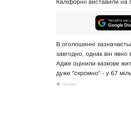
Каліфорнії виставили на 
Читайте нас 
Google Dis
В оголошенні зазначаєть
завгодно, однак він явно 
Адже оцінили казкове жит
дуже "скромно" - у 67 міл