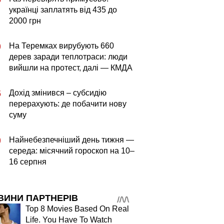
українці заплатять від 435 до
2000 грн
На Теремках вирубують 660
0
дерев заради теплотраси: люди
вийшли на протест, далі — КМДА
Дохід змінився – субсидію
5
перерахують: де побачити нову
суму
Найнебезпечніший день тижня —
0
середа: місячний гороскоп на 10–
16 серпня
ВИНИ ПАРТНЕРІВ
Top 8 Movies Based On Real
Life. You Have To Watch