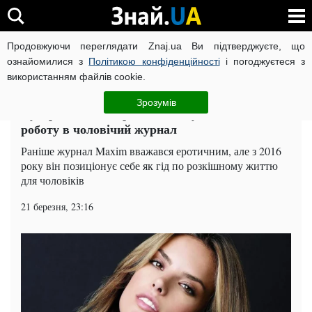
Продовжуючи переглядати Znaj.ua Ви підтверджуєте, що
ВІЙНА РОСІЇ ПРОТИ УКРАЇНИ
КОРОНАВІРУС В УКРАЇНІ І
ознайомилися з
Політикою конфіденційності
і погоджуєтеся з
використанням файлів cookie.
Головна
Шоу-бізнес
ЧИТАТЬ НА РУССКОМ
Зрозумів
Супермодель Амбросіо влаштувалася на
роботу в чоловічий журнал
Раніше журнал Maxim вважався еротичним, але з 2016
року він позиціонує себе як гід по розкішному життю
для чоловіків
21 березня, 23:16