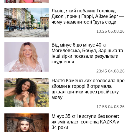
Львів, який побачив Голлівуд:
Джолі, принц Гаррі, Айзенберг —
чому знаменитості їдуть сюди
10:25 05.08.26
Від мінус 6 до мінус 40 кг:
Могилевська, Бобул, Заріцька та
інші зірки показали результати
схуднення
23:45 04.08.26
Настя Каменських оголосила про
зйомки в горорі й отримала
шквал критики через російську
мову
17:55 04.08.26
Мінус 35 кг і виступи без колег:
як змінилася солістка KAZKA у
34 роки