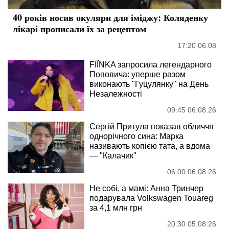
40 років носив окуляри для іміджу: Коляденку
лікарі прописали їх за рецептом
17:20 06.08
FIÏNKA запросила легендарного
Поповича: уперше разом
виконають "Гуцулянку" на День
Незалежності
09:45 06.08.26
Сергій Притула показав обличчя
однорічного сина: Марка
називають копією тата, а вдома
— "Калачик"
06:00 06.08.26
Не собі, а мамі: Анна Тринчер
подарувала Volkswagen Touareg
за 4,1 млн грн
20:30 05.08.26