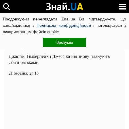
Продовжуючи переглядати Znaj.ua Ви підтверджуєте, що
ВІЙНА РОСІЇ ПРОТИ УКРАЇНИ
КОРОНАВІРУС В УКРАЇНІ І
ознайомилися з
Політикою конфіденційності
і погоджуєтеся з
використанням файлів cookie.
Головна
Шоу-бізнес
ЧИТАТЬ НА РУССКОМ
Зрозумів
Тімберлейк знову стане батьком
Джастін Тімберлейк і Джессіка Біл знову планують
стати батьками
21 березня, 23:16