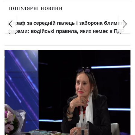
ПОПУЛЯРНІ НОВИНИ
Безкоштовний проїзд лише для пенсіонерів за
віком: решта платитиме попри посвідчення