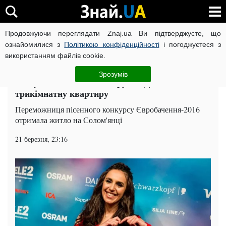
Продовжуючи переглядати Znaj.ua Ви підтверджуєте, що
ВІЙНА РОСІЇ ПРОТИ УКРАЇНИ
КОРОНАВІРУС В УКРАЇНІ І
ознайомилися з
Політикою конфіденційності
і погоджуєтеся з
використанням файлів cookie.
Головна
Шоу-бізнес
ЧИТАТЬ НА РУССКОМ
Зрозумів
Заслужила: Кличко подарував Джамалі
трикімнатну квартиру
Переможниця пісенного конкурсу Євробачення-2016
отримала житло на Солом'янці
21 березня, 23:16