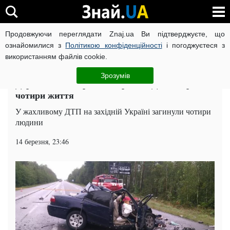
Продовжуючи переглядати Znaj.ua Ви підтверджуєте, що
ВІЙНА РОСІЇ ПРОТИ УКРАЇНИ
КОРОНАВІРУС В УКРАЇНІ І
ознайомилися з
Політикою конфіденційності
і погоджуєтеся з
використанням файлів cookie.
Головна
Події
ЧИТАТЬ НА РУССКОМ
Зрозумів
Дорога залита кров'ю: страшна ДТП забрала
чотири життя
У жахливому ДТП на західній Україні загинули чотири
людини
14 березня, 23:46