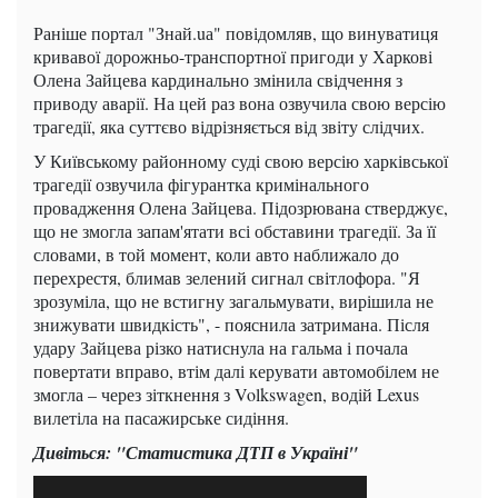
Раніше портал "Знай.uа" повідомляв, що винуватиця
кривавої дорожньо-транспортної пригоди у Харкові
Олена Зайцева кардинально змінила свідчення з
приводу аварії. На цей раз вона озвучила свою версію
трагедії, яка суттєво відрізняється від звіту слідчих.
У Київському районному суді свою версію харківської
трагедії озвучила фігурантка кримінального
провадження Олена Зайцева. Підозрювана стверджує,
що не змогла запам'ятати всі обставини трагедії. За її
словами, в той момент, коли авто наближало до
перехрестя, блимав зелений сигнал світлофора. "Я
зрозуміла, що не встигну загальмувати, вирішила не
знижувати швидкість", - пояснила затримана. Після
удару Зайцева різко натиснула на гальма і почала
повертати вправо, втім далі керувати автомобілем не
змогла – через зіткнення з Volkswagen, водій Lexus
вилетіла на пасажирське сидіння.
Дивіться: "Статистика ДТП в Україні"