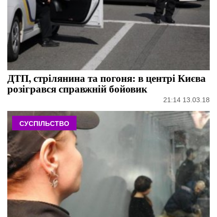
ДТП, стрілянина та погоня: в центрі Києва
розігрався справжній бойовик
21:14 13.03.18
СУСПІЛЬСТВО