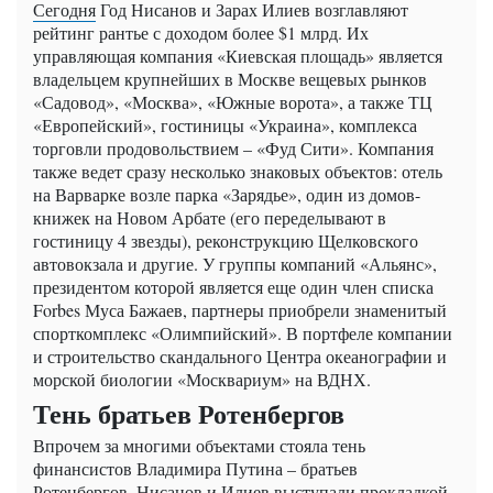
Сегодня
Год Нисанов и Зарах Илиев возглавляют
рейтинг рантье с доходом более $1 млрд. Их
управляющая компания «Киевская площадь» является
владельцем крупнейших в Москве вещевых рынков
«Садовод», «Москва», «Южные ворота», а также ТЦ
«Европейский», гостиницы «Украина», комплекса
торговли продовольствием – «Фуд Сити». Компания
также ведет сразу несколько знаковых объектов: отель
на Варварке возле парка «Зарядье», один из домов-
книжек на Новом Арбате (его переделывают в
гостиницу 4 звезды), реконструкцию Щелковского
автовокзала и другие. У группы компаний «Альянс»,
президентом которой является еще один член списка
Forbes Муса Бажаев, партнеры приобрели знаменитый
спорткомплекс «Олимпийский». В портфеле компании
и строительство скандального Центра океанографии и
морской биологии «Москвариум» на ВДНХ.
Тень братьев Ротенбергов
Впрочем за многими объектами стояла тень
финансистов Владимира Путина – братьев
Ротенбергов. Нисанов и Илиев выступали прокладкой