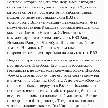
Вагивом, который до убийства Деда Хасана входил в
его клан. Во время создания агрокластера «Фуд сити» в
качестве оптовых продавцов были выбраны рынки,
подконтрольные азебрайджанским ВВЗ в т.ч.
упомянутому Вагиву и Ровшану Ленкоранскому. Чуть
позже через Захария Калашова торговцы перешли «под
крышку» Илиева и Нисанова. У Ленкоранского
отъемом торгового актива занимались ВВЗ Рашад
Исмаилов (Рашад) и Джамбулат Шамиль-оглы (тоже
земляки Нисанова). Понятно, что за такое
покровительство часть прибыли начала утекать к ВВЗ
Недавно оперативники попытались провести операцию
против Ходжи Джаббора. Его лишили российского
гражданства, не дожидаясь задержания Ходжи Джаббор
убежал к себе на родину. Там его тоже сразу задержали
и отпустили в обмен на $500 тыс. А потом Джаббор как
ни в чем не бывало вернулся в Россию. Похлопотал за
него некто очень влиятельный, которые задействовал
все рычаги, чтобы его подопечный мог жить в России и
не отправился бы за решетку. Тогда то и выяснилось,
что хлопотавшим является Год Нисанов, который