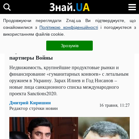
Продовжуючи переглядати Znaj.ua Ви підтверджуєте, що
ВІЙНА РОСІЇ ПРОТИ УКРАЇНИ
КОРОНАВІРУС В УКРАЇНІ І
ознайомилися з
Політикою конфіденційності
і погоджуєтеся з
використанням файлів cookie.
Головна
Компромат
ЧИТАТЬ НА РУССКОМ
Зрозумів
Зарах Илиев и Год Нисанов: Теневые
партнеры Войны
Недвижимость, крупнейшие продуктовые рынки и
финансирование «гуманитарных конвоев» с летальным
оружием в Украину. Зарах Илиев и Год Нисанов –
новые лица санкционного списка международного
проекта Sanctions2020.
Дмитрий Киришин
16 травня, 11:27
Редактор стрічки новин