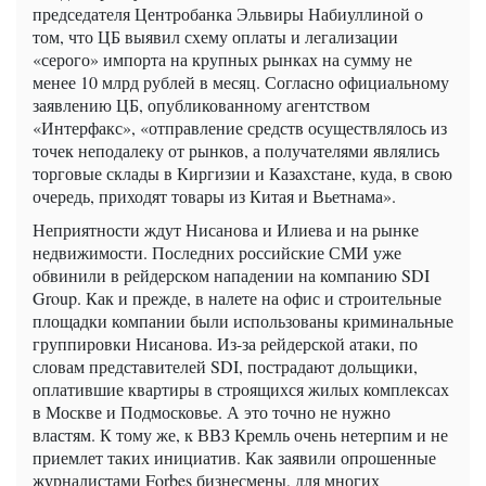
председателя Центробанка Эльвиры Набиуллиной о
том, что ЦБ выявил схему оплаты и легализации
«серого» импорта на крупных рынках на сумму не
менее 10 млрд рублей в месяц. Согласно официальному
заявлению ЦБ, опубликованному агентством
«Интерфакс», «отправление средств осуществлялось из
точек неподалеку от рынков, а получателями являлись
торговые склады в Киргизии и Казахстане, куда, в свою
очередь, приходят товары из Китая и Вьетнама».
Неприятности ждут Нисанова и Илиева и на рынке
недвижимости. Последних российские СМИ уже
обвинили в рейдерском нападении на компанию SDI
Group. Как и прежде, в налете на офис и строительные
площадки компании были использованы криминальные
группировки Нисанова. Из-за рейдерской атаки, по
словам представителей SDI, пострадают дольщики,
оплатившие квартиры в строящихся жилых комплексах
в Москве и Подмосковье. А это точно не нужно
властям. К тому же, к ВВЗ Кремль очень нетерпим и не
приемлет таких инициатив. Как заявили опрошенные
журналистами Forbes бизнесмены, для многих