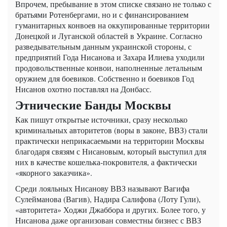
Впрочем, пребывание в этом списке связано не только с
братьями Ротенбергами, но и с финансированием
гуманитарных конвоев на оккупированные территории
Донецкой и Луганской областей в Украине. Согласно
разведывательным данным украинской стороны, с
предприятий Года Нисанова и Захара Илиева уходили
продовольственные конвои, наполненные летальным
оружием для боевиков. Собственно и боевиков Год
Нисанов охотно поставлял на Донбасс.
Этнические Банды Москвы
Как пишут открытые источники, сразу несколько
криминальных авторитетов (воры в законе, ВВЗ) стали
практически неприкасаемыми на территории Москвы
благодаря связям с Нисановым, который выступил для
них в качестве кошелька-покровителя, а фактически
«якорного заказчика».
Среди лояльных Нисанову ВВЗ называют Вагифа
Сулейманова (Вагив), Надира Салифова (Лоту Гули),
«авторитета» Ходжи Джаббора и других. Более того, у
Нисанова даже организован совместны бизнес с ВВЗ