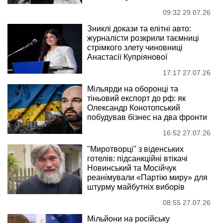
09:32 29.07.26
Зниклі докази та елітні авто:
журналісти розкрили таємниці
стрімкого злету чиновниці
Анастасії Купріянової
17:17 27.07.26
Мільярди на оборонці та
тіньовий експорт до рф: як
Олександр Конотопський
побудував бізнес на два фронти
16:52 27.07.26
"Миротворці" з віденських
готелів: підсанкційні втікачі
Новинський та Мосійчук
реанімували «Партію миру» для
штурму майбутніх виборів
08:55 27.07.26
Мільйони на російську