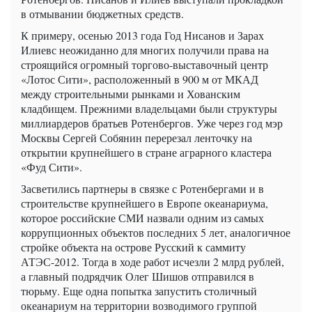
в отмывании бюджетных средств.
К примеру, осенью 2013 года Год Нисанов и Зарах
Илиевс неожиданно для многих получили права на
строящийся огромный торгово-выставочный центр
«Лотос Сити», расположенный в 900 м от МКАД
между строительными рынками и Хованским
кладбищем. Прежними владельцами были структуры
миллиардеров братьев Ротенбергов. Уже через год мэр
Москвы Сергей Собянин перерезал ленточку на
открытии крупнейшего в стране аграрного кластера
«Фуд Сити».
Засветились партнеры в связке с Ротенбергами и в
строительстве крупнейшего в Европе океанариума,
которое российские СМИ назвали одним из самых
коррупционных объектов последних 5 лет, аналогичное
стройке объекта на острове Русский к саммиту
АТЭС-2012. Тогда в ходе работ исчезли 2 млрд рублей,
а главный подрядчик Олег Шишов отправился в
тюрьму. Еще одна попытка запустить столичный
океанариум на территории возводимого группой