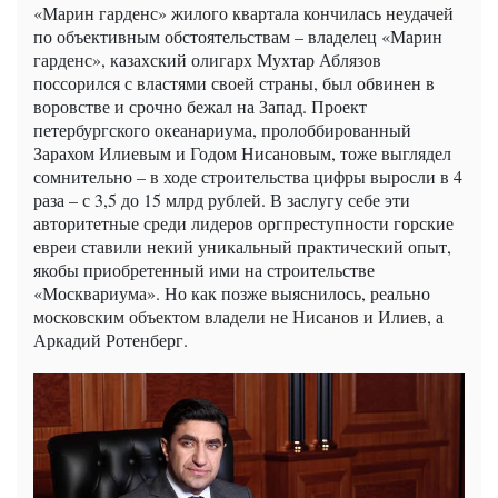
«Марин гарденс» жилого квартала кончилась неудачей
по объективным обстоятельствам – владелец «Марин
гарденс», казахский олигарх Мухтар Аблязов
поссорился с властями своей страны, был обвинен в
воровстве и срочно бежал на Запад. Проект
петербургского океанариума, пролоббированный
Зарахом Илиевым и Годом Нисановым, тоже выглядел
сомнительно – в ходе строительства цифры выросли в 4
раза – с 3,5 до 15 млрд рублей. В заслугу себе эти
авторитетные среди лидеров оргпреступности горские
евреи ставили некий уникальный практический опыт,
якобы приобретенный ими на строительстве
«Москвариума». Но как позже выяснилось, реально
московским объектом владели не Нисанов и Илиев, а
Аркадий Ротенберг.