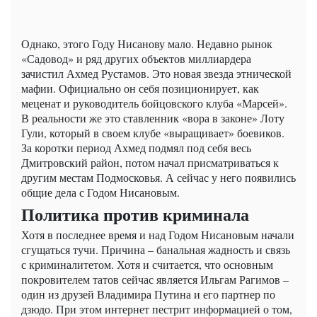
Однако, этого Году Нисанову мало. Недавно рынок
«Садовод» и ряд других объектов миллиардера
зачистил Ахмед Рустамов. Это новая звезда этнической
мафии. Официально он себя позиционирует, как
меценат и руководитель бойцовского клуба «Марсей».
В реальности же это ставленник «вора в законе» Лоту
Гули, который в своем клубе «выращивает» боевиков.
За коротки период Ахмед подмял под себя весь
Дмитровский район, потом начал присматриваться к
другим местам Подмосковья. А сейчас у него появились
общие дела с Годом Нисановым.
Политика против криминала
Хотя в последнее время и над Годом Нисановым начали
сгущаться тучи. Причина – банальная жадность и связь
с криминалитетом. Хотя и считается, что основным
покровителем татов сейчас является Ильгам Рагимов –
один из друзей Владимира Путина и его партнер по
дзюдо. При этом интернет пестрит информацией о том,