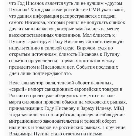
что Год Нисанов является чуть ли не лучшим «другом
Путина»! Хотя даже сами российские СМИ указывают,
что данная информация распространяется с подачи
самого Нисанова, который решил не допускать ошибок
других миллиардеров, которые замыкались на менее
высокопоставленных чиновников. Мол близость к
Путину гарантирует Году Нисанову соответствующую
индульгенцию в силовой среде. Впрочем, судя по
открытым источникам, близость Нисанова к Путину
серьезно преувеличена – прямых контактов между
президентом и Нисановым нет. События последних
дней лишь подтверждают это.
Нелегальная торговля, теневой оборот наличных,
«серый» импорт санкционных европейских товаров в
Россию и прочее уже обернулось тем, что в начале
марта силовики провели обыски на московских рынках,
принадлежащих Году Нисанову и Зараху Илиеву. МВД
тогда заявило, что полицейские проверяли соблюдение
миграционного законодательства и теневой оборот
наличных и товаров на российских рынках. Поручение
Владимира Путина стало ответом на письмо