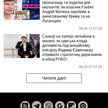
пропаганду та податки для
окупантів: як власник Favbet
Андрій Матюха заробляє в
анексованому Криму та на
Луганщині
08:25 27.07.26
Санкції на папері, мільйони в
кишені: як одеська влада
допомогла підсанкційному
олігарху Вадиму Єрмолаєву
отримати стратегічну держземлю
в обхід РНБО
08:10 27.07.26
Читати далі