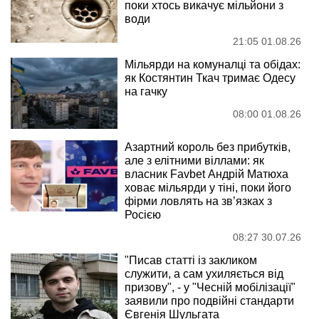
поки хтось викачує мільйони з
води
21:05 01.08.26
Мільярди на комуналці та обідах:
як Костянтин Ткач тримає Одесу
на гачку
08:00 01.08.26
Азартний король без прибутків,
але з елітними віллами: як
власник Favbet Андрій Матюха
ховає мільярди у тіні, поки його
фірми ловлять на зв’язках з
Росією
08:27 30.07.26
"Писав статті із закликом
служити, а сам ухиляється від
призову", - у "Чесній мобілізації"
заявили про подвійні стандарти
Євгенія Шульгата