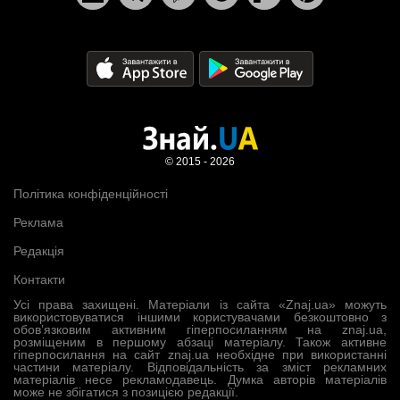
© 2015 - 2026
Політика конфіденційності
Реклама
Редакція
Контакти
Усі права захищені. Матеріали із сайта «Znaj.ua» можуть
використовуватися іншими користувачами безкоштовно з
обов’язковим активним гіперпосиланням на znaj.ua,
розміщеним в першому абзаці матеріалу. Також активне
гіперпосилання на сайт znaj.ua необхідне при використанні
частини матеріалу. Відповідальність за зміст рекламних
матеріалів несе рекламодавець. Думка авторів матеріалів
може не збігатися з позицією редакції.