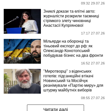
09:32 29.07.26
Зниклі докази та елітні авто:
журналісти розкрили таємниці
стрімкого злету чиновниці
Анастасії Купріянової
17:17 27.07.26
Мільярди на оборонці та
тіньовий експорт до рф: як
Олександр Конотопський
побудував бізнес на два фронти
16:52 27.07.26
"Миротворці" з віденських
готелів: підсанкційні втікачі
Новинський та Мосійчук
реанімували «Партію миру» для
штурму майбутніх виборів
08:55 27.07.26
Читати далі