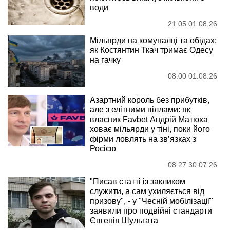
води
21:05 01.08.26
Мільярди на комуналці та обідах:
як Костянтин Ткач тримає Одесу
на гачку
08:00 01.08.26
Азартний король без прибутків,
але з елітними віллами: як
власник Favbet Андрій Матюха
ховає мільярди у тіні, поки його
фірми ловлять на зв’язках з
Росією
08:27 30.07.26
"Писав статті із закликом
служити, а сам ухиляється від
призову", - у "Чесній мобілізації"
заявили про подвійні стандарти
Євгенія Шульгата