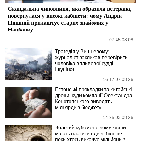
Скандальна чиновниця, яка образила ветерана,
повернулася у високі кабінети: чому Андрій
Пишний прилаштує старих знайомих у
Нацбанку
07:45 08.08
Трагедія у Вишневому:
журналіст закликав перевірити
чоловіка впливової судді
Ішуніної
16:17 07.08.26
Естонські прокладки та китайські
дрони: куди компанії Олександра
Конотопського виводять
мільярди з бюджету
14:25 03.08.26
Золотий кубометр: чому кияни
мають платити вдвічі більше,
поки хтось викачує мільйони з