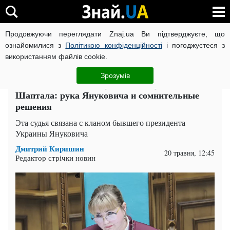
Продовжуючи переглядати Znaj.ua Ви підтверджуєте, що
ВІЙНА РОСІЇ ПРОТИ УКРАЇНИ
КОРОНАВІРУС В УКРАЇНІ І
ознайомилися з
Політикою конфіденційності
і погоджуєтеся з
використанням файлів cookie.
Головна
Компромат
ЧИТАТЬ НА РУССКОМ
Зрозумів
Новая глава Конституционного суда Наталья
Шаптала: рука Януковича и сомнительные
решения
Эта судья связана с кланом бывшего президента
Украины Януковича
Дмитрий Киришин
20 травня, 12:45
Редактор стрічки новин