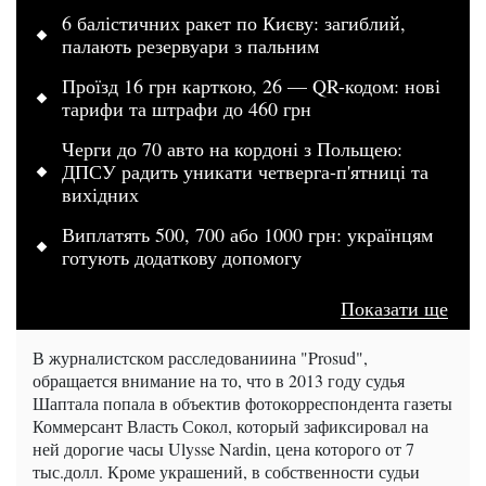
6 балістичних ракет по Києву: загиблий,
палають резервуари з пальним
Проїзд 16 грн карткою, 26 — QR-кодом: нові
тарифи та штрафи до 460 грн
Черги до 70 авто на кордоні з Польщею:
ДПСУ радить уникати четверга-п'ятниці та
вихідних
Виплатять 500, 700 або 1000 грн: українцям
готують додаткову допомогу
Показати ще
В журналистском расследованиина "Prosud",
обращается внимание на то, что в 2013 году судья
Шаптала попала в объектив фотокорреспондента газеты
Коммерсант Власть Сокол, который зафиксировал на
ней дорогие часы Ulysse Nardin, цена которого от 7
тыс.долл. Кроме украшений, в собственности судьи