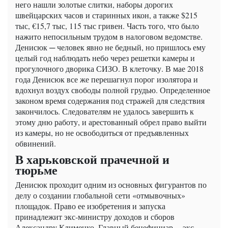
него нашли золотые слитки, наборы дорогих
швейцарских часов и старинных икон, а также $215
тыс, €15,7 тыс, 115 тыс гривен. Часть того, что было
нажито непосильным трудом в налоговом ведомстве.
Денисюк ─ человек явно не бедный, но пришлось ему
целый год наблюдать небо через решетки камеры и
прогулочного дворика СИЗО. В клеточку. В мае 2018
года Денисюк все же перешагнул порог изолятора и
вдохнул воздух свободы полной грудью. Определенное
законом время содержания под стражей для следствия
закончилось. Следователям не удалось завершить к
этому дню работу, и арестованный обрел право выйти
из камеры, но не освободиться от предъявленных
обвинений.
В харьковской прачечной и
тюрьме
Денисюк проходит одним из основных фигурантов по
делу о создании глобальной сети «отмывочных»
площадок. Право ее изобретения и запуска
принадлежит экс-министру доходов и сборов
Александру Клименко. Главный бенефициар ─ экс-