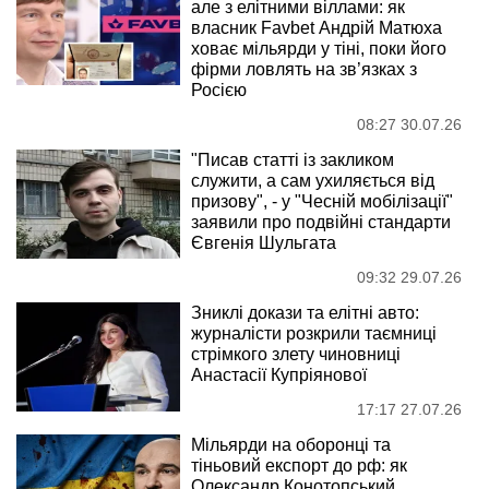
але з елітними віллами: як
власник Favbet Андрій Матюха
ховає мільярди у тіні, поки його
фірми ловлять на зв’язках з
Росією
08:27 30.07.26
"Писав статті із закликом
служити, а сам ухиляється від
призову", - у "Чесній мобілізації"
заявили про подвійні стандарти
Євгенія Шульгата
09:32 29.07.26
Зниклі докази та елітні авто:
журналісти розкрили таємниці
стрімкого злету чиновниці
Анастасії Купріянової
17:17 27.07.26
Мільярди на оборонці та
тіньовий експорт до рф: як
Олександр Конотопський