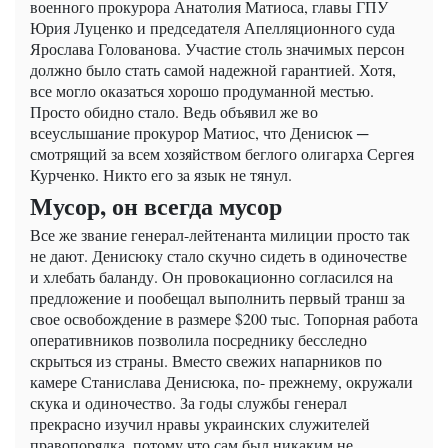
военного прокурора Анатолия Матиоса, главы ГПУ
Юрия Луценко и председателя Апелляционного суда
Ярослава Голованова. Участие столь значимых персон
должно было стать самой надежной гарантией. Хотя,
все могло оказаться хорошо продуманной местью.
Просто обидно стало. Ведь объявил же во
всеуслышание прокурор Матиос, что Денисюк ─
смотрящий за всем хозяйством беглого олигарха Сергея
Курченко. Никто его за язык не тянул.
Мусор, он всегда мусор
Все же звание генерал-лейтенанта милиции просто так
не дают. Денисюку стало скучно сидеть в одиночестве
и хлебать баланду. Он провокационно согласился на
предложение и пообещал выполнить первый транш за
свое освобождение в размере $200 тыс. Топорная работа
оперативников позволила посреднику бесследно
скрыться из страны. Вместо свежих напарников по
камере Станислава Денисюка, по- прежнему, окружали
скука и одиночество. За годы службы генерал
прекрасно изучил нравы украинских служителей
правопорядка, потому что сам был никаким не