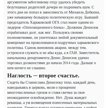
аргументом заботливому отцу удалось убедить
безутешных родителей дочери не поднимать шум. С
этого дня он попал в зависимость от Михаила Добкина,
уже начавшему большую политическую игру. Бывший
председатель Харьковской ОГА стал ныне одним из
лидеров «Оппозиционного блока». Должник Денисюк
отрабатывал долг, как мог. Пользуясь своими
полномочиями, он уничтожал любой документальный
компромат на проколовшихся подручных харьковского
политика. Сынок-виновник аварии, между тем,
устроился служить и не абы куда, а в ГАИ. Заместитель
начальника департамента Денис Денисюк удачно
торговал должностями до начала 2014 года. Дальше о
нем ничего не слышно.
Наглость ─ второе счастье.
Сидеть бы Станислава Денисюку тихо, каждый день,
наведываясь в церковь, моля о прощении
многочисленных грехов и ставя свечки за свое
неожиданное освобождение. Нет. Душа жаждет
реванша, а ум возмещения понесенных материальных
издержек. Генерал всегда остается генералом, а мафия