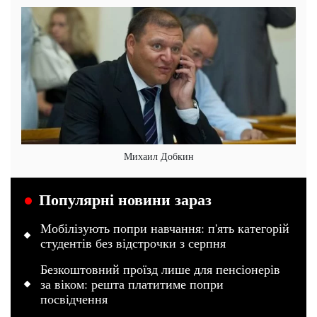
Михаил Добкин
Популярні новини зараз
Мобілізують попри навчання: п'ять категорій
студентів без відстрочки з серпня
Безкоштовний проїзд лише для пенсіонерів
за віком: решта платитиме попри
посвідчення