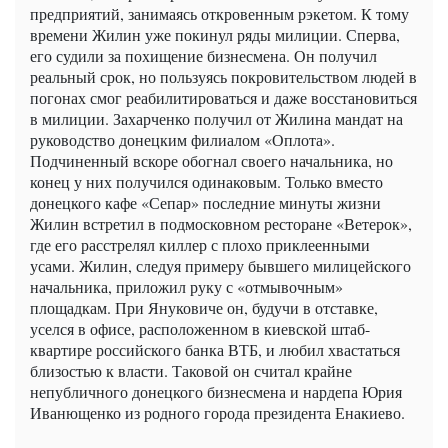
предприятий, занимаясь откровенным рэкетом. К тому
времени Жилин уже покинул ряды милиции. Сперва,
его судили за похищение бизнесмена. Он получил
реальный срок, но пользуясь покровительством людей в
погонах смог реабилитироваться и даже восстановиться
в милиции. Захарченко получил от Жилина мандат на
руководство донецким филиалом «Оплота».
Подчиненный вскоре обогнал своего начальника, но
конец у них получился одинаковым. Только вместо
донецкого кафе «Сепар» последние минуты жизни
Жилин встретил в подмосковном ресторане «Ветерок»,
где его расстрелял киллер с плохо приклеенными
усами. Жилин, следуя примеру бывшего милицейского
начальника, приложил руку с «отмывочным»
площадкам. При Януковиче он, будучи в отставке,
уселся в офисе, расположенном в киевской штаб-
квартире российского банка ВТБ, и любил хвастаться
близостью к власти. Таковой он считал крайне
непубличного донецкого бизнесмена и нардепа Юрия
Иванющенко из родного города президента Енакиево.