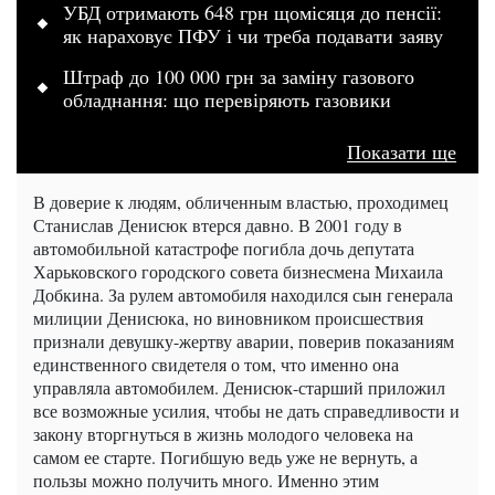
УБД отримають 648 грн щомісяця до пенсії:
як нараховує ПФУ і чи треба подавати заяву
Штраф до 100 000 грн за заміну газового
обладнання: що перевіряють газовики
Показати ще
В доверие к людям, обличенным властью, проходимец
Станислав Денисюк втерся давно. В 2001 году в
автомобильной катастрофе погибла дочь депутата
Харьковского городского совета бизнесмена Михаила
Добкина. За рулем автомобиля находился сын генерала
милиции Денисюка, но виновником происшествия
признали девушку-жертву аварии, поверив показаниям
единственного свидетеля о том, что именно она
управляла автомобилем. Денисюк-старший приложил
все возможные усилия, чтобы не дать справедливости и
закону вторгнуться в жизнь молодого человека на
самом ее старте. Погибшую ведь уже не вернуть, а
пользы можно получить много. Именно этим