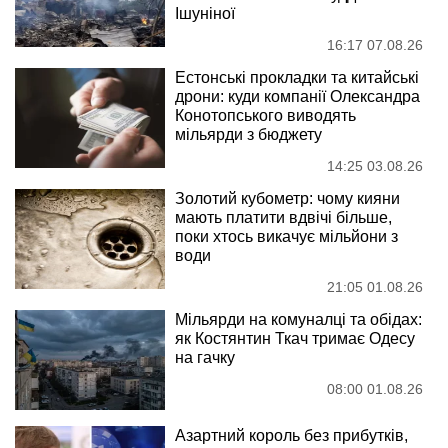
Ішуніної
16:17 07.08.26
Естонські прокладки та китайські
дрони: куди компанії Олександра
Конотопського виводять
мільярди з бюджету
14:25 03.08.26
Золотий кубометр: чому кияни
мають платити вдвічі більше,
поки хтось викачує мільйони з
води
21:05 01.08.26
Мільярди на комуналці та обідах:
як Костянтин Ткач тримає Одесу
на гачку
08:00 01.08.26
Азартний король без прибутків,