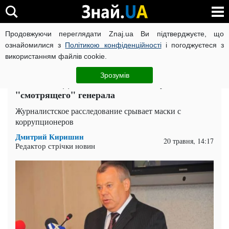
Продовжуючи переглядати Znaj.ua Ви підтверджуєте, що
ВІЙНА РОСІЇ ПРОТИ УКРАЇНИ
КОРОНАВІРУС В УКРАЇНІ І
ознайомилися з
Політикою конфіденційності
і погоджуєтеся з
використанням файлів cookie.
Головна
Компромат
ЧИТАТЬ НА РУССКОМ
Зрозумів
Станислав Денисюк: жизненный путь
"смотрящего" генерала
Журналистское расследование срывает маски с
коррупционеров
Дмитрий Киришин
20 травня, 14:17
Редактор стрічки новин