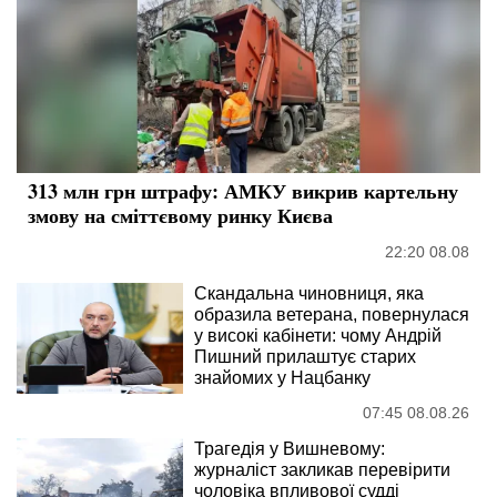
313 млн грн штрафу: АМКУ викрив картельну
змову на сміттєвому ринку Києва
22:20 08.08
Скандальна чиновниця, яка
образила ветерана, повернулася
у високі кабінети: чому Андрій
Пишний прилаштує старих
знайомих у Нацбанку
07:45 08.08.26
Трагедія у Вишневому:
журналіст закликав перевірити
чоловіка впливової судді