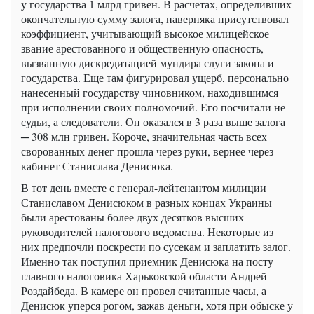
у государства 1 млрд гривен. В расчетах, определивших
окончательную сумму залога, наверняка присутствовал
коэффициент, учитывающий высокое милицейское
звание арестованного и общественную опасность,
вызванную дискредитацией мундира слуги закона и
государства. Еще там фигурировал ущерб, персонально
нанесенный государству чиновником, находившимся
при исполнении своих полномочий. Его посчитали не
судьи, а следователи. Он оказался в 3 раза выше залога
─ 308 млн гривен. Короче, значительная часть всех
сворованных денег прошла через руки, вернее через
кабинет Станислава Денисюка.
В тот день вместе с генерал-лейтенантом милиции
Станиславом Денисюком в разных концах Украины
были арестованы более двух десятков высших
руководителей налогового ведомства. Некоторые из
них предпочли поскрести по сусекам и заплатить залог.
Именно так поступил приемник Денисюка на посту
главного налоговика Харьковской области Андрей
Роздайбеда. В камере он провел считанные часы, а
Денисюк уперся рогом, зажав деньги, хотя при обыске у