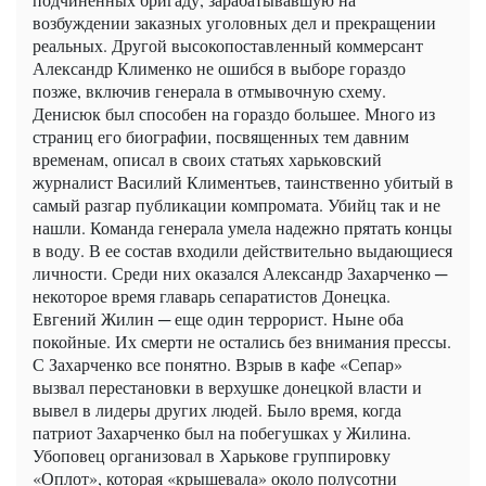
возбуждении заказных уголовных дел и прекращении
реальных. Другой высокопоставленный коммерсант
Александр Клименко не ошибся в выборе гораздо
позже, включив генерала в отмывочную схему.
Денисюк был способен на гораздо большее. Много из
страниц его биографии, посвященных тем давним
временам, описал в своих статьях харьковский
журналист Василий Климентьев, таинственно убитый в
самый разгар публикации компромата. Убийц так и не
нашли. Команда генерала умела надежно прятать концы
в воду. В ее состав входили действительно выдающиеся
личности. Среди них оказался Александр Захарченко ─
некоторое время главарь сепаратистов Донецка.
Евгений Жилин ─ еще один террорист. Ныне оба
покойные. Их смерти не остались без внимания прессы.
С Захарченко все понятно. Взрыв в кафе «Сепар»
вызвал перестановки в верхушке донецкой власти и
вывел в лидеры других людей. Было время, когда
патриот Захарченко был на побегушках у Жилина.
Убоповец организовал в Харькове группировку
«Оплот», которая «крышевала» около полусотни