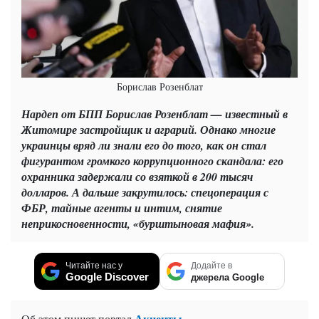
Борислав Розенблат
Нардеп от БПП Борислав Розенблат — известный в
Житомире застройщик и аграрий. Однако многие
украинцы вряд ли знали его до того, как он стал
фигурантом громкого коррупционного скандала: его
охранника задержали со взяткой в 200 тысяч
долларов. А дальше закрутилось: спецоперация с
ФБР, тайные агенты и интим, снятие
неприкосновенности, «бурштыновая мафия».
Читайте нас у
Додайте в
Google Discover
джерела Google
Акценты
Об этом пишет портал
.