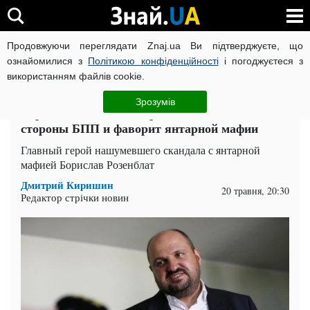
Продовжуючи переглядати Znaj.ua Ви підтверджуєте, що
ВІЙНА РОСІЇ ПРОТИ УКРАЇНИ
КОРОНАВІРУС В УКРАЇНІ І
ознайомилися з
Політикою конфіденційності
і погоджуєтеся з
використанням файлів cookie.
Головна
Компромат
ЧИТАТЬ НА РУССКОМ
Зрозумів
Борислав Розенблат: представитель темной
стороны БПП и фаворит янтарной мафии
Главный герой нашумевшего скандала с янтарной
мафией Борислав Розенблат
Дмитрий Киришин
20 травня, 20:30
Редактор стрічки новин