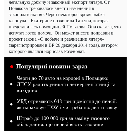
легальную добычу и законный экспорт янтаря. От
Полякова требовалось внести изменения в
законодательство. Через некоторое время рыбка
клюнула – Екатерине позвонила Татьяна, которая
представилась помощницей Полякова. Она сказала, что
депутат готов помочь. Он может внести поправки в
проект закона «О добыче и реализации янтаря»
(зарегистрирован в ВР 26 декабря 2014 года), автором
которого являлся Борислав Розенблат.
Популярні новини зараз
Черги до 70 авто на кордоні з Польщею:
ДПСУ радить уникати четверга-п'ятниці та
вихідних
УБД отримають 648 грн щомісяця до пенсії:
як нараховує ПФУ і чи треба подавати заяву
Штраф до 100 000 грн за заміну газового
обладнання: що перевіряють газовики