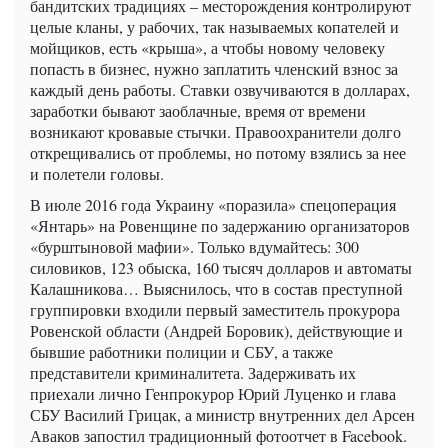
бандитских традициях – месторождения контролируют
целые кланы, у рабочих, так называемых копателей и
мойщиков, есть «крыша», а чтобы новому человеку
попасть в бизнес, нужно заплатить членский взнос за
каждый день работы. Ставки озвучиваются в долларах,
заработки бывают заоблачные, время от времени
возникают кровавые стычки. Правоохранители долго
открещивались от проблемы, но потому взялись за нее
и полетели головы.
В июле 2016 года Украину «поразила» спецоперация
«Янтарь» на Ровенщине по задержанию организаторов
«бурштыновой мафии». Только вдумайтесь: 300
силовиков, 123 обыска, 160 тысяч долларов и автоматы
Калашникова… Выяснилось, что в состав преступной
группировки входили первый заместитель прокурора
Ровенской области (Андрей Боровик), действующие и
бывшие работники полиции и СБУ, а также
представители криминалитета. Задерживать их
приехали лично Генпрокурор Юрий Луценко и глава
СБУ Василий Грицак, а министр внутренних дел Арсен
Аваков запостил традиционный фотоотчет в Facebook.