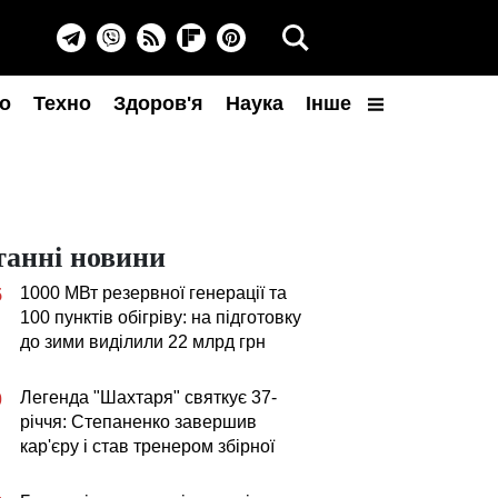
о
Техно
Здоров'я
Наука
Інше
танні новини
1000 МВт резервної генерації та
5
100 пунктів обігріву: на підготовку
до зими виділили 22 млрд грн
Легенда "Шахтаря" святкує 37-
0
річчя: Степаненко завершив
кар'єру і став тренером збірної