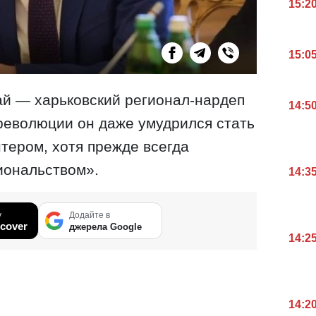
15:2
15:0
ай — харьковский регионал-нардеп
14:5
революции он даже умудрился стать
нтером, хотя прежде всегда
иональством».
14:3
у
Додайте в
cover
джерела Google
14:2
14:2