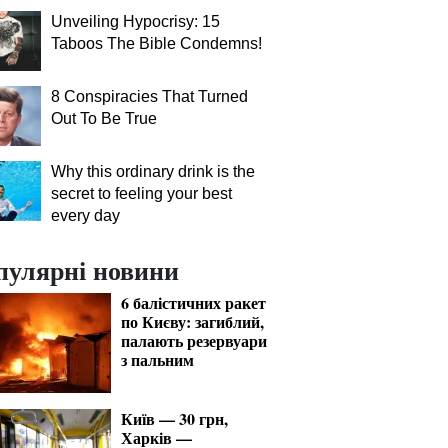
Unveiling Hypocrisy: 15
Taboos The Bible Condemns!
8 Conspiracies That Turned
Out To Be True
Why this ordinary drink is the
secret to feeling your best
every day
пулярні новини
6 балістичних ракет
по Києву: загиблий,
палають резервуари
з пальним
Київ — 30 грн,
Харків —