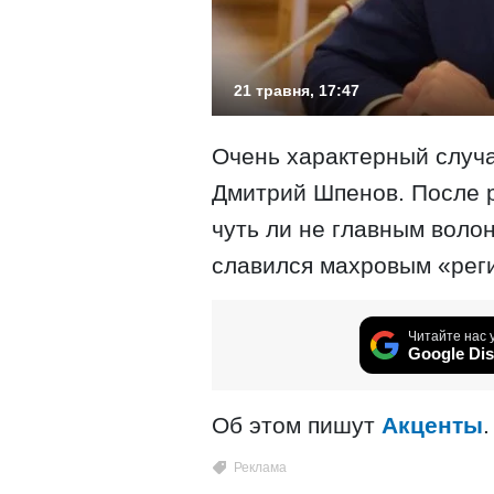
21 травня, 17:47
Очень характерный случ
Дмитрий Шпенов. После 
чуть ли не главным воло
славился махровым «рег
Читайте нас 
Google Dis
Об этом пишут
Акценты
.