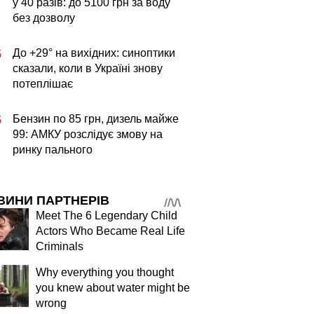
у 40 разів: до 5100 грн за воду
без дозволу
До +29° на вихідних: синоптики
5
сказали, коли в Україні знову
потеплішає
Бензин по 85 грн, дизель майже
5
99: АМКУ розслідує змову на
ринку пального
ВИНИ ПАРТНЕРІВ
Meet The 6 Legendary Child
Actors Who Became Real Life
Criminals
Why everything you thought
you knew about water might be
wrong