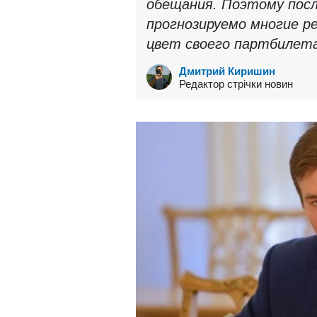
обещания. Поэтому посл
прогнозируемо многие р
цвет своего партбилет
Дмитрий Киришин
Редактор стрічки новин