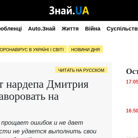
юбленці
Auto.Знай
Життя
Війна
Суспільств
ОРОНАВІРУС В УКРАЇНІ І СВІТІ
НОВИНИ ДНЯ
Ос
ЧИТАТЬ НА РУССКОМ
т нардепа Дмитрия
17:0
аворовать на
16:5
 прощает ошибок и не дает
асти не удается выполнить свои