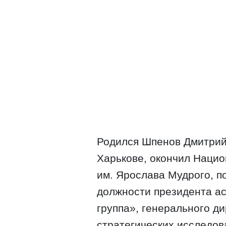
Родился Шпенов Дмитрий
Харькове, окончил Наци
им. Ярослава Мудрого, п
должности президента а
группа», генерального д
стратегических исследов