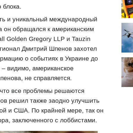
 блока.
ть и уникальный международный
да он обращался к американским
ll Golden Gregory LLP и Tauzin
регионал Дмитрий Шпенов захотел
рмацию о событиях в Украине до
 – видимо, американское
пенова, не справляется.
, что все проблемы решаются
нов решил также заодно улучшить
й и США. По крайней мере, так он
ора, заключенного с лоббистами.