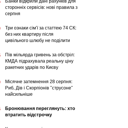
Банки відкрили дані рахунків для
5
сторонніх сервісів: нові правила з
серпня
Три ознаки сім'ї за статтею 74 СК:
0
без них квартиру після
цивільного шлюбу не поділити
Пів мільярда гривень за обстріл:
5
КМДА підрахувала реальну ціну
ракетних ударів по Києву
Місячне затемнення 28 серпня:
0
Риб, Дів і Скорпіонів "струсоне"
найсильніше
Бронювання переглянуть: хто
5
втратить відстрочку