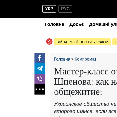
УКР
РУС
Головна
Досьє
Домашні ул
ВІЙНА РОСІЇ ПРОТИ УКРАЇНИ
К
Головна
Компромат
Мастер-класс о
Шпенова: как н
общежитие:
Украинское общество не
второго шанса, если вл