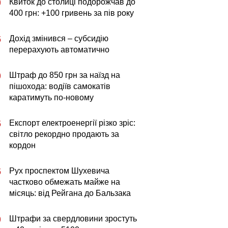
Квиток до столиці подорожчав до
0
400 грн: +100 гривень за пів року
Дохід змінився – субсидію
5
перерахують автоматично
Штраф до 850 грн за наїзд на
0
пішохода: водіїв самокатів
каратимуть по-новому
Експорт електроенергії різко зріс:
5
світло рекордно продають за
кордон
Рух проспектом Шухевича
5
частково обмежать майже на
місяць: від Рейгана до Бальзака
Штрафи за свердловини зростуть
0