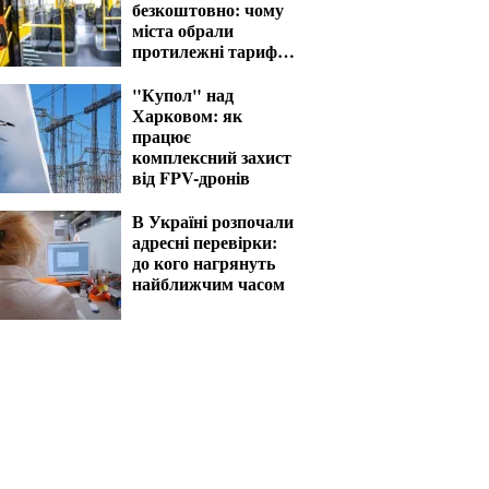
безкоштовно: чому
міста обрали
протилежні тарифи
на транспорт
"Купол" над
Харковом: як
працює
комплексний захист
від FPV-дронів
В Україні розпочали
адресні перевірки:
до кого нагрянуть
найближчим часом