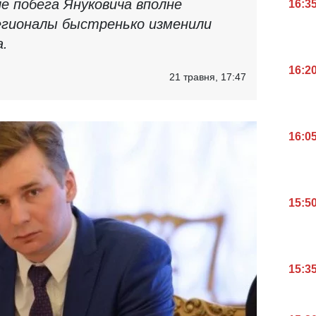
е побега Януковича вполне
16:3
егионалы быстренько изменили
а.
16:2
21 травня, 17:47
16:0
15:5
15:3