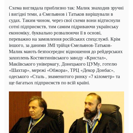
Схема виглядала приблизно так: Малик знаходив зручні
і вигідні теми, а Ємельянов і Татьков вирішували в
судах. Таким чином, через свої схеми вони відтиснули
сотні підприємств, тим самим підриваючи українську
економіку, буквально розвалюючи її в основі,
переважно на замовлення російських спецслужб. Крім
іншого, за даними ЗМІ трійця Ємельянов-Татьков-
Малик мають безпосереднє відношення до рейдерських
захоплень Костянтинівського заводу «Кристал»,
Макіївського універмагу, Донецького ЦУМу, готелю
«Шахтар», мережі «Обжора», ТРЦ «Декор Донбас»,
одеського «Сталь , знаменитого ринку «7 кілометр» та
ще багатьох підприємств по всій країні.