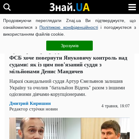
Продовжуючи переглядати Znaj.ua Ви підтверджуєте, що
ВІЙНА РОСІЇ ПРОТИ УКРАЇНИ
КОРОНАВІРУС В УКРАЇНІ І
ознайомилися з
Політикою конфіденційності
і погоджуєтеся з
використанням файлів cookie.
Головна
Компромат
ЧИТАТЬ НА РУССКОМ
Зрозумів
Суддя-рейдер Артур Ємельянов пов'язаний із
ФСБ хоче повернути Януковичу контроль над
судами: як із цим пов'язаний суддя з
мільйонами Денис Мандичев
Наразі скандальний суддя Артур Ємельянов залишив
Україну та очолив "батальйон Відень" разом з іншими
одіозними діячами-корупціонерами.
Дмитрий Киришин
4 травня, 18:07
Редактор стрічки новин