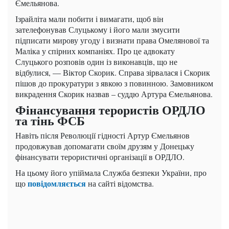
Ємельянова.
Ізрайліта мали побити і вимагати, щоб він
зателефонував Слуцькому і його мали змусити
підписати мирову угоду і визнати права Омелянової та
Маліка у спірних компаніях. Про це адвокату
Слуцького розповів один із виконавців, що не
відбулися, — Віктор Скорик. Справа зірвалася і Скорик
пішов до прокуратури з явкою з повинною. Замовником
викрадення Скорик назвав – суддю Артура Ємельянова.
Фінансування терористів ОРДЛО
та тінь ФСБ
Навіть після Революції гідності Артур Ємельянов
продовжував допомагати своїм друзям у Донецьку
фінансувати терористичні організації в ОРДЛО.
На цьому його упіймала Служба безпеки України, про
повідомляється
що
на сайті відомства.