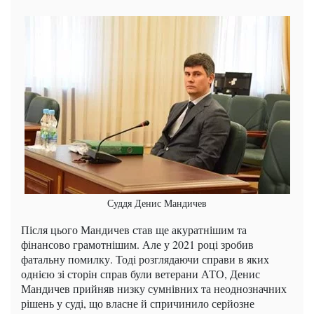
Суддя Денис Мандичев
Після цього Мандичев став ще акуратнішим та
фінансово грамотнішим. Але у 2021 році зробив
фатальну помилку. Тоді розглядаючи справи в яких
однією зі сторін справ були ветерани АТО, Денис
Мандичев прийняв низку сумнівних та неоднозначних
рішень у суді, що власне й спричинило серйозне