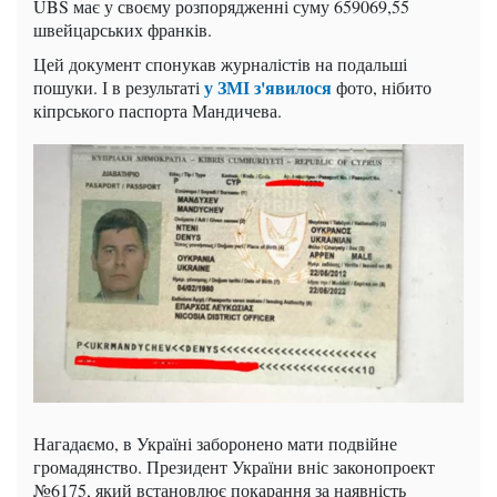
UBS має у своєму розпорядженні суму 659069,55
швейцарських франків.
Цей документ спонукав журналістів на подальші
у ЗМІ з'явилося
пошуки. І в результаті
фото, нібито
кіпрського паспорта Мандичева.
Нагадаємо, в Україні заборонено мати подвійне
громадянство. Президент України вніс законопроект
№6175, який встановлює покарання за наявність