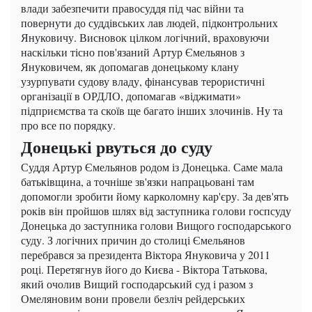
влади забезпечити правосуддя під час війни та
повернути до суддівських лав людей, підконтрольних
Януковичу. Висновок цілком логічний, враховуючи
наскільки тісно пов'язаний Артур Ємельянов з
Януковичем, як допомагав донецькому клану
узурпувати судову владу, фінансував терористичні
організації в ОРДЛО, допомагав «віджимати»
підприємства та скоїв ще багато інших злочинів. Ну та
про все по порядку.
Донецькі рвуться до суду
Суддя Артур Ємельянов родом із Донецька. Саме мала
батьківщина, а точніше зв'язки напрацьовані там
допомогли зробити йому карколомну кар'єру. За дев'ять
років він пройшов шлях від заступника голови госпсуду
Донецька до заступника голови Вищого господарського
суду. З логічних причин до столиці Ємельянов
перебрався за президента Віктора Януковича у 2011
році. Перетягнув його до Києва - Віктора Татькова,
який очолив Вищий господарський суд і разом з
Омеляновим вони провели безліч рейдерських