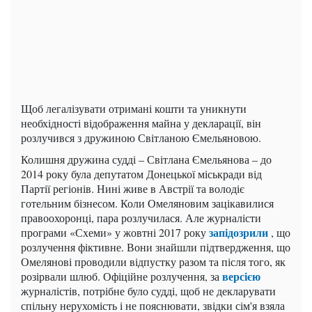
Щоб легалізувати отримані кошти та уникнути
необхідності відображення майна у декларації, він
розлучився з дружиною Світланою Ємельяновою.
Колишня дружина судді – Світлана Ємельянова – до
2014 року була депутатом Донецької міськради від
Партії регіонів. Нині живе в Австрії та володіє
готельним бізнесом. Коли Омеляновим зацікавилися
правоохоронці, пара розлучилася. Але журналісти
запідозрили
програми «Схеми» у жовтні 2017 року
, що
розлучення фіктивне. Вони знайшли підтвердження, що
Омелянові проводили відпустку разом та після того, як
версією
розірвали шлюб. Офіційне розлучення, за
журналістів, потрібне було судді, щоб не декларувати
спільну нерухомість і не пояснювати, звідки сім'я взяла