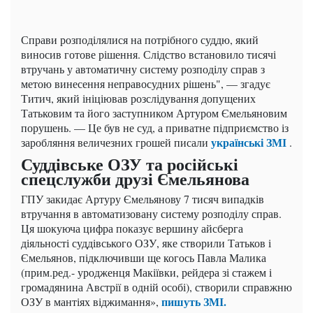
Справи розподілялися на потрібного суддю, який
виносив готове рішення. Слідство встановило тисячі
втручань у автоматичну систему розподілу справ з
метою винесення неправосудних рішень", — згадує
Титич, який ініціював розслідування допущених
Татьковим та його заступником Артуром Ємельяновим
порушень. — Це був не суд, а приватне підприємство із
українські ЗМІ
заробляння величезних грошей писали
.
Суддівське ОЗУ та російські
спецслужби друзі Ємельянова
ГПУ закидає Артуру Ємельянову 7 тисяч випадків
втручання в автоматизовану систему розподілу справ.
Ця шокуюча цифра показує вершину айсберга
діяльності суддівського ОЗУ, яке створили Татьков і
Ємельянов, підключивши ще когось Павла Малика
(прим.ред.- уродженця Макіївки, рейдера зі стажем і
громадянина Австрії в одній особі), створили справжню
пишуть ЗМІ.
ОЗУ в мантіях віджимання»,