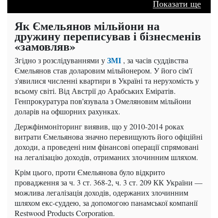
Показати ще
Як Ємельянов мільйони на
дружину переписував і бізнесменів
«замовляв»
ЗМІ
Згідно з розслідуваннями у
, за часів суддівства
Ємельянов став доларовим мільйонером. У його сім'ї
з'явилися численні квартири в Україні та нерухомість у
всьому світі. Від Австрії до Арабських Еміратів.
Генпрокуратура пов'язувала з Омеляновим мільйони
доларів на офшорних рахунках.
Держфінмоніторинг виявив, що у 2010-2014 роках
витрати Ємельянова значно перевищують його офіційні
доходи, а проведені ним фінансові операції спрямовані
на легалізацію доходів, отриманих злочинним шляхом.
Крім цього, проти Ємельянова було відкрито
провадження за ч. 3 ст. 368-2, ч. 3 ст. 209 КК України —
можлива легалізація доходів, одержаних злочинним
шляхом екс-суддею, за допомогою панамської компанії
Restwood Products Corporation.