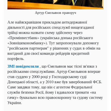
Артур Ємельянов праворуч
Але найяскравішим прикладом антидержавної
діяльності для російських спецслужб вищезгаданої
трійці можна назвати схему здійснену через
«Промінвестбанк» (українська донька російського
«Зовнішекономбанку»). Тут запропонували допомогу
"російським партнерам" у рішеннях у судах в обмін на
вигідний для своєї команди рейдерів кредитний
портфель.
ЗМІ повідомляли
, що Ємельянов має тісні зв'язки з
російськими спецслужбами. Артур Ємельянов вперше
став суддею у 2000 році у Господарському суді
Донецької області, а у 2010 вже був завербований ФСБ.
Саме завдяки тому, що він є агентом Федеральної
служби безпеки Росії, йому і вдавалося тримати «на
гачку» буквально всю правоохоронну та судову систему
України.