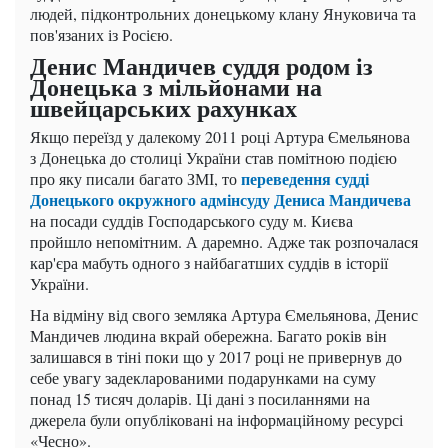
людей, підконтрольних донецькому клану Януковича та
пов'язаних із Росією.
Денис Мандичев суддя родом із
Донецька з мільйонами на
швейцарських рахунках
Якщо переїзд у далекому 2011 році Артура Ємельянова
з Донецька до столиці України став помітною подією
переведення судді
про яку писали багато ЗМІ, то
Донецького окружного адмінсуду Дениса Мандичева
на посади суддів Господарського суду м. Києва
пройшло непомітним. А даремно. Адже так розпочалася
кар'єра мабуть одного з найбагатших суддів в історії
України.
На відміну від свого земляка Артура Ємельянова, Денис
Мандичев людина вкрай обережна. Багато років він
залишався в тіні поки що у 2017 році не привернув до
себе увагу задекларованими подарунками на суму
понад 15 тисяч доларів. Ці дані з посиланнями на
джерела були опубліковані на інформаційному ресурсі
«Чесно».