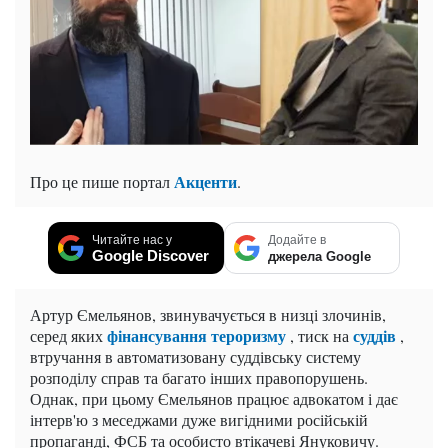
Акценти
Про це пише портал
.
Читайте нас у
Додайте в
Google Discover
джерела Google
Артур Ємельянов, звинувачується в низці злочинів,
фінансування тероризму
суддів
серед яких
, тиск на
,
втручання в автоматизовану суддівську систему
розподілу справ та багато інших правопорушень.
Однак, при цьому Ємельянов працює адвокатом і дає
інтерв'ю з меседжами дуже вигідними російській
пропаганді, ФСБ та особисто втікачеві Януковичу.