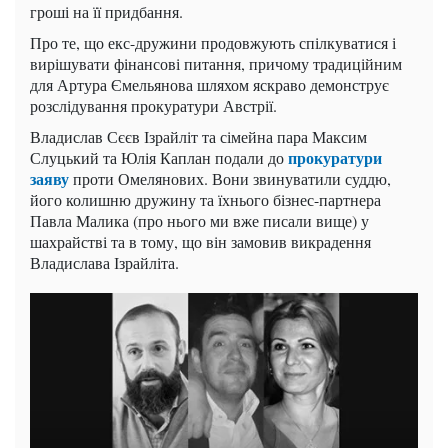
гроші на її придбання.
Про те, що екс-дружини продовжують спілкуватися і
вирішувати фінансові питання, причому традиційним
для Артура Ємельянова шляхом яскраво демонструє
розслідування прокуратури Австрії.
Владислав Сєєв Ізрайліт та сімейна пара Максим
прокуратури
Слуцький та Юлія Каплан подали до
заяву
проти Омелянових. Вони звинуватили суддю,
його колишню дружину та їхнього бізнес-партнера
Павла Малика (про нього ми вже писали вище) у
шахрайстві та в тому, що він замовив викрадення
Владислава Ізрайліта.