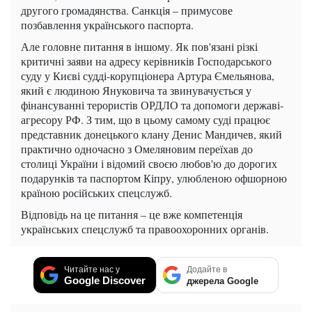
другого громадянства. Санкція – примусове
позбавлення українського паспорта.
Але головне питання в іншому. Як пов'язані різкі
критичні заяви на адресу керівників Господарського
суду у Києві судді-корупціонера Артура Ємельянова,
який є людиною Януковича та звинувачується у
фінансуванні терористів ОРДЛО та допомоги державі-
агресору РФ. З тим, що в цьому самому суді працює
представник донецького клану Денис Мандичев, який
практично одночасно з Омеляновим переїхав до
столиці України і відомий своєю любов'ю до дорогих
подарунків та паспортом Кіпру, улюбленою офшорною
країною російських спецслужб.
Відповідь на це питання – це вже компетенція
українських спецслужб та правоохоронних органів.
Читайте нас у
Додайте в
Google Discover
джерела Google