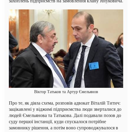
захоплень підприємств на замовлення клану Януковича.
Віктор Татьков та Артур Ємельянов
Про те, як діяла схема, розповів адвокат Віталій Титич:
зацікавлені у віджимі підприємства люди зверталися до
людей Ємельянова та Татькова. Далі подавали позов до
суду першої інстанції, куди спускалося потрібне
замовнику рішення, а потім воно супроводжувалося в