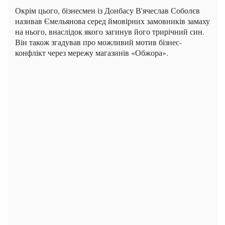
Окрім цього, бізнесмен із Донбасу В'ячеслав Соболєв
називав Ємельянова серед ймовірних замовників замаху
на нього, внаслідок якого загинув його трирічний син.
Він також згадував про можливий мотив бізнес-
конфлікт через мережу магазинів «Обжора».