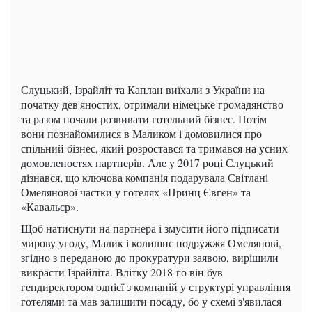
Слуцький, Ізрайліт та Каплан виїхали з України на
початку дев'яностих, отримали німецьке громадянство
та разом почали розвивати готельний бізнес. Потім
вони познайомилися в Маликом і домовилися про
спільний бізнес, який розростався та тримався на усних
домовленостях партнерів. Але у 2017 році Слуцький
дізнався, що ключова компанія подарувала Світлані
Омелянової частки у готелях «Принц Євген» та
«Кавальєр».
Щоб натиснути на партнера і змусити його підписати
мирову угоду, Малик і колишнє подружжя Омелянові,
згідно з переданою до прокуратури заявою, вирішили
викрасти Ізрайліта. Влітку 2018-го він був
гендиректором однієї з компаній у структурі управління
готелями та мав залишити посаду, бо у схемі з'явилася