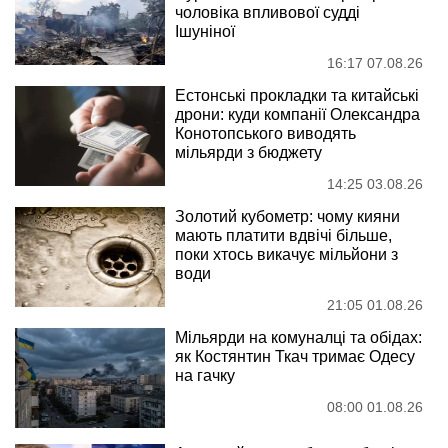
чоловіка впливової судді
Ішуніної
16:17 07.08.26
Естонські прокладки та китайські
дрони: куди компанії Олександра
Конотопського виводять
мільярди з бюджету
14:25 03.08.26
Золотий кубометр: чому кияни
мають платити вдвічі більше,
поки хтось викачує мільйони з
води
21:05 01.08.26
Мільярди на комуналці та обідах:
як Костянтин Ткач тримає Одесу
на гачку
08:00 01.08.26