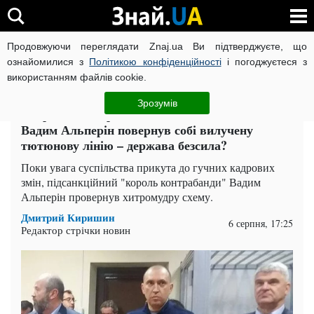
Продовжуючи переглядати Znaj.ua Ви підтверджуєте, що
ВІЙНА РОСІЇ ПРОТИ УКРАЇНИ
КОРОНАВІРУС В УКРАЇНІ І
ознайомилися з
Політикою конфіденційності
і погоджуєтеся з
використанням файлів cookie.
Головна
Компромат
ЧИТАТЬ НА РУССКОМ
Зрозумів
"Король" повертається: як підсанкційний
Вадим Альперін повернув собі вилучену
тютюнову лінію – держава безсила?
Поки увага суспільства прикута до гучних кадрових
змін, підсанкційний "король контрабанди" Вадим
Альперін провернув хитромудру схему.
Дмитрий Киришин
6 серпня, 17:25
Редактор стрічки новин