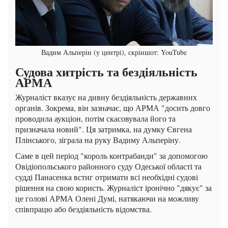
Вадим Альперін (у центрі), скріншот: YouTube
Судова хитрість та бездіяльність
АРМА
Журналіст вказує на дивну бездіяльність державних
органів. Зокрема, він зазначає, що АРМА "досить довго
проводила аукціон, потім скасовувала його та
призначала новий". Ця затримка, на думку Євгена
Плінського, зіграла на руку Вадиму Альперіну.
Саме в цей період "король контрабанди" за допомогою
Овідіопольського районного суду Одеської області та
судді Панасенка встиг отримати всі необхідні судові
рішення на свою користь. Журналіст іронічно "дякує" за
це голові АРМА Олені Думі, натякаючи на можливу
співпрацю або бездіяльність відомства.