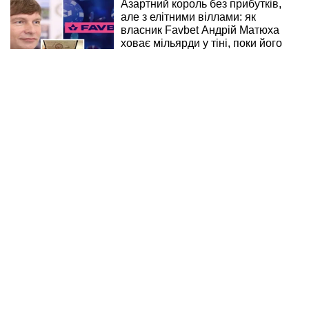
Азартний король без прибутків,
але з елітними віллами: як
власник Favbet Андрій Матюха
ховає мільярди у тіні, поки його
фірми ловлять на зв’язках з
Росією
08:27 30.07.26
"Писав статті із закликом
служити, а сам ухиляється від
призову", - у "Чесній мобілізації"
заявили про подвійні стандарти
Євгенія Шульгата
09:32 29.07.26
Зниклі докази та елітні авто:
журналісти розкрили таємниці
стрімкого злету чиновниці
Анастасії Купріянової
17:17 27.07.26
Мільярди на оборонці та
тіньовий експорт до рф: як