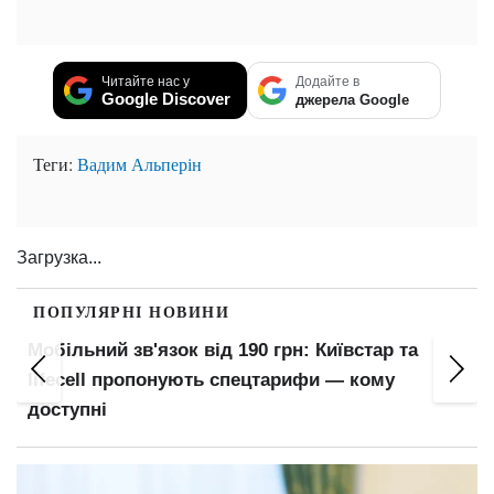
Читайте нас у
Додайте в
Google Discover
джерела Google
Теги:
Вадим Альперін
Загрузка...
ПОПУЛЯРНІ НОВИНИ
Штраф за середній палець і заборона блимати
фарами: водійські правила, яких немає в ПДР