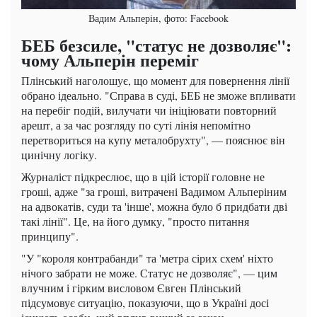
Вадим Альперін, фото: Facebook
БЕБ безсиле, "статус не дозволяє":
чому Альперін переміг
Плінський наголошує, що момент для повернення лінії
обрано ідеально. "Справа в суді, БЕБ не зможе впливати
на перебіг подій, вилучати чи ініціювати повторний
арешт, а за час розгляду по суті лінія непомітно
перетвориться на купу металобрухту", — пояснює він
цинічну логіку.
Журналіст підкреслює, що в цій історії головне не
гроші, адже "за гроші, витрачені Вадимом Альперіним
на адвокатів, суди та 'інше', можна було б придбати дві
такі лінії". Це, на його думку, "просто питання
принципу".
"У "короля контрабанди" та 'метра сірих схем' ніхто
нічого забрати не може. Статус не дозволяє", — цим
влучним і гірким висловом Євген Плінський
підсумовує ситуацію, показуючи, що в Україні досі