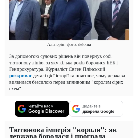
Альперін, фото: delo.ua
За допомогою судових рішень він повернув собі
тютюнову лінію, за яку кілька років боролися БЕБ і
Генпрокуратура. Журналіст Євген Плінський
розкриває
деталі цієї історії та пояснює, чому держава
виявилася безсилою перед впливовим "королем сірих
схем".
Читайте нас у
Додайте в
Google Discover
джерела Google
Тютюнова імперія "короля": як
держава боролася і програла