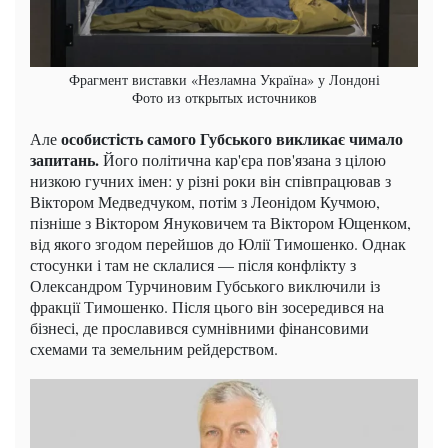
Фрагмент виставки «Незламна Україна» у Лондоні
Фото из открытых источников
особистість самого Губського викликає чимало
Але
запитань.
Його політична кар'єра пов'язана з цілою
низкою гучних імен: у різні роки він співпрацював з
Віктором Медведчуком, потім з Леонідом Кучмою,
пізніше з Віктором Януковичем та Віктором Ющенком,
від якого згодом перейшов до Юлії Тимошенко. Однак
стосунки і там не склалися — після конфлікту з
Олександром Турчиновим Губського виключили із
фракції Тимошенко. Після цього він зосередився на
бізнесі, де прославився сумнівними фінансовими
схемами та земельним рейдерством.