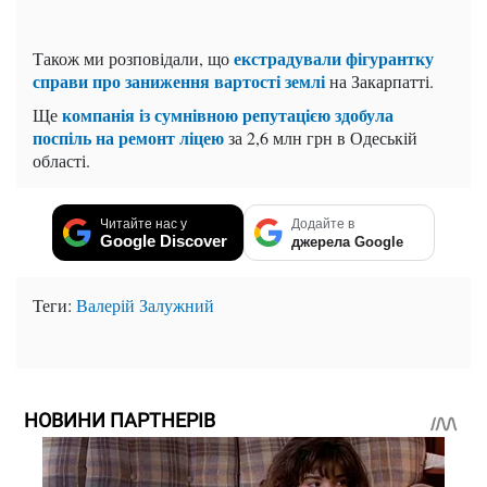
екстрадували фігурантку
Також ми розповідали, що
справи про заниження вартості землі
на Закарпатті.
компанія із сумнівною репутацією здобула
Ще
поспіль на ремонт ліцею
за 2,6 млн грн в Одеській
області.
Читайте нас у
Додайте в
Google Discover
джерела Google
Теги:
Валерій Залужний
НОВИНИ ПАРТНЕРІВ