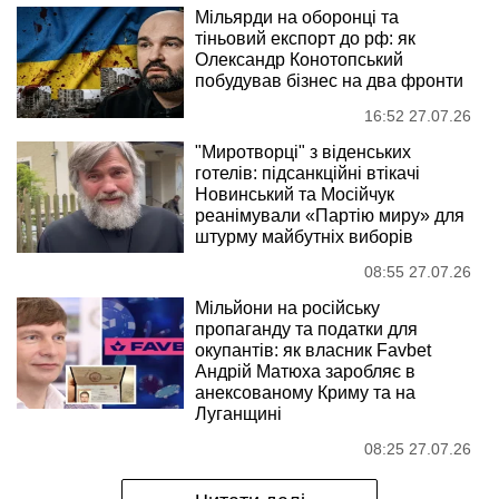
Мільярди на оборонці та
тіньовий експорт до рф: як
Олександр Конотопський
побудував бізнес на два фронти
16:52 27.07.26
"Миротворці" з віденських
готелів: підсанкційні втікачі
Новинський та Мосійчук
реанімували «Партію миру» для
штурму майбутніх виборів
08:55 27.07.26
Мільйони на російську
пропаганду та податки для
окупантів: як власник Favbet
Андрій Матюха заробляє в
анексованому Криму та на
Луганщині
08:25 27.07.26