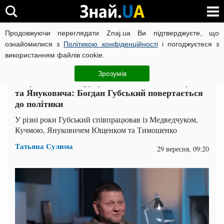
Продовжуючи переглядати Znaj.ua Ви підтверджуєте, що
ВІЙНА РОСІЇ ПРОТИ УКРАЇНИ
КОРОНАВІРУС В УКРАЇНІ І
ознайомилися з
Політикою конфіденційності
і погоджуєтеся з
використанням файлів cookie.
Головна
Компромат
ЧИТАТЬ НА РУССКОМ
Зрозумів
Залужний подав руку людині з команди Кучми
та Януковича: Богдан Губський повертається
до політики
У різні роки Губський співпрацював із Медведчуком,
Кучмою, Януковичем Ющенком та Тимошенко
Татьяна Сулима
29 вересня, 09:20