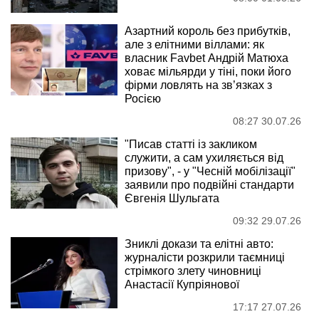
Азартний король без прибутків,
але з елітними віллами: як
власник Favbet Андрій Матюха
ховає мільярди у тіні, поки його
фірми ловлять на зв’язках з
Росією
08:27 30.07.26
"Писав статті із закликом
служити, а сам ухиляється від
призову", - у "Чесній мобілізації"
заявили про подвійні стандарти
Євгенія Шульгата
09:32 29.07.26
Зниклі докази та елітні авто:
журналісти розкрили таємниці
стрімкого злету чиновниці
Анастасії Купріянової
17:17 27.07.26