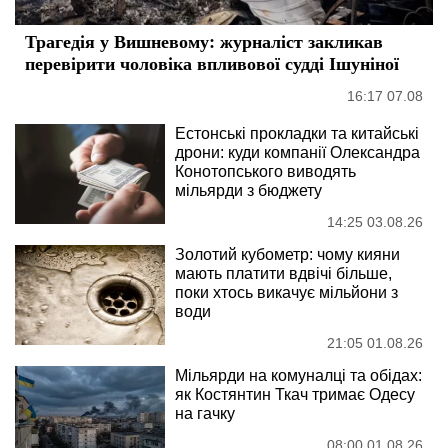
Трагедія у Вишневому: журналіст закликав
перевірити чоловіка впливової судді Ішуніної
16:17 07.08
Естонські прокладки та китайські
дрони: куди компанії Олександра
Конотопського виводять
мільярди з бюджету
14:25 03.08.26
Золотий кубометр: чому кияни
мають платити вдвічі більше,
поки хтось викачує мільйони з
води
21:05 01.08.26
Мільярди на комуналці та обідах:
як Костянтин Ткач тримає Одесу
на гачку
08:00 01.08.26