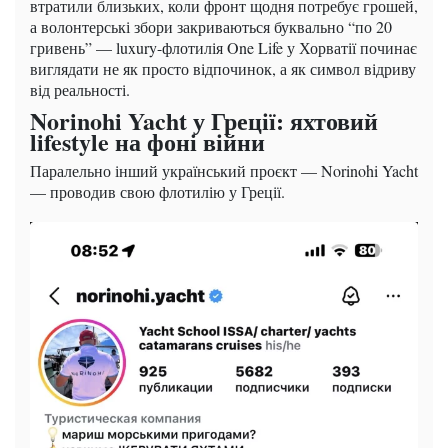
втратили близьких, коли фронт щодня потребує грошей,
а волонтерські збори закриваються буквально “по 20
гривень” — luxury-флотилія One Life у Хорватії починає
виглядати не як просто відпочинок, а як символ відриву
від реальності.
Norinohi Yacht у Греції: яхтовий
lifestyle на фоні війни
Паралельно інший український проєкт — Norinohi Yacht
— проводив свою флотилію у Греції.