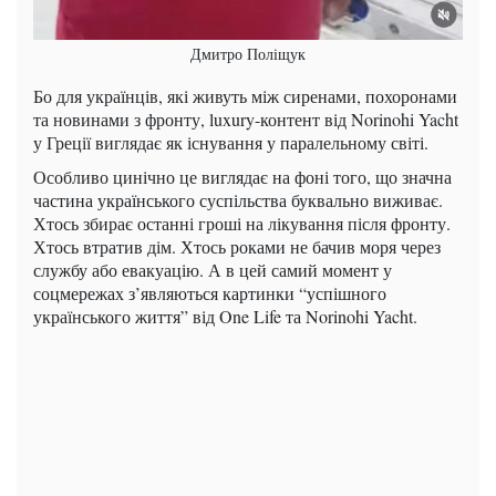
Дмитро Поліщук
Бо для українців, які живуть між сиренами, похоронами
та новинами з фронту, luxury-контент від Norinohi Yacht
у Греції виглядає як існування у паралельному світі.
Особливо цинічно це виглядає на фоні того, що значна
частина українського суспільства буквально виживає.
Хтось збирає останні гроші на лікування після фронту.
Хтось втратив дім. Хтось роками не бачив моря через
службу або евакуацію. А в цей самий момент у
соцмережах з’являються картинки “успішного
українського життя” від One Life та Norinohi Yacht.