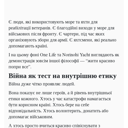
Є люди, які використовують море та яхти для
реабілітації ветеранів. Є благодійні виходи у море для
військових після фронту. Є чартери, під час яких
організовують збори для армії. Є яхтсмени, які реально
допомагають країні.
І на цьому фоні One Life та Norinohi Yacht виглядають як
демонстрація зовсім іншої філософії — “жити красиво
попри все”.
Війна як тест на внутрішню етику
Війна дуже чітко проявляє людей.
Вона показує не лише героїв, а й рівень внутрішньої
етики кожного. Хтось у час катастрофи намагається
бути корисним країні. Хтось бере на себе
відповідальність. Хтось волонтерить, донатить або
допомагає військовим.
А хтось просто вчиться красиво співіснувати з