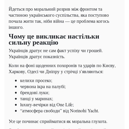
Йдеться про моральний розрив між фронтом та
частиною українського суспільства, яка поступово
почала жити так, ніби війна — це проблема когось
іншого.
Чому це викликає настільки
сильну реакцію
Українців дратує не сам факт успіху чи грошей.
Українців дратує показність.
Коли на фоні щоденних похоронів та ударів по Києву,
Харкову, Одесі чи Дніпру у стрічці з’являються:
келихи просеко;
червона ікра на палубі;
брендові луки;
танці у маринах;
luxury-вечірки від One Life;
“атмосфера свободи” від Norinohi Yacht.
Усе це починає сприйматися як моральна глухота.