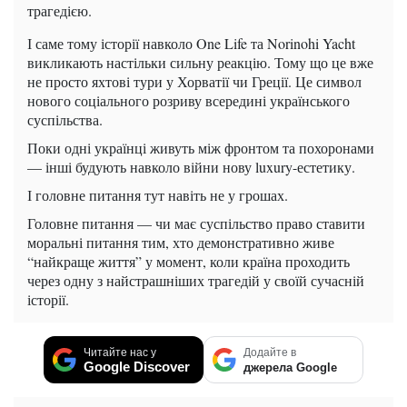
трагедією.
І саме тому історії навколо One Life та Norinohi Yacht
викликають настільки сильну реакцію. Тому що це вже
не просто яхтові тури у Хорватії чи Греції. Це символ
нового соціального розриву всередині українського
суспільства.
Поки одні українці живуть між фронтом та похоронами
— інші будують навколо війни нову luxury-естетику.
І головне питання тут навіть не у грошах.
Головне питання — чи має суспільство право ставити
моральні питання тим, хто демонстративно живе
“найкраще життя” у момент, коли країна проходить
через одну з найстрашніших трагедій у своїй сучасній
історії.
Читайте нас у
Додайте в
Google Discover
джерела Google