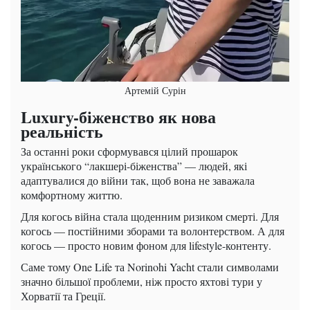
Артемій Сурін
Luxury-біженство як нова
реальність
За останні роки сформувався цілий прошарок
українського “лакшері-біженства” — людей, які
адаптувалися до війни так, щоб вона не заважала
комфортному життю.
Для когось війна стала щоденним ризиком смерті. Для
когось — постійними зборами та волонтерством. А для
когось — просто новим фоном для lifestyle-контенту.
Саме тому One Life та Norinohi Yacht стали символами
значно більшої проблеми, ніж просто яхтові тури у
Хорватії та Греції.