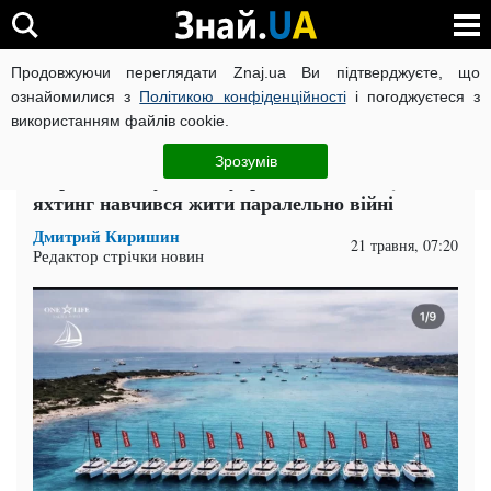
Продовжуючи переглядати Znaj.ua Ви підтверджуєте, що
ВІЙНА РОСІЇ ПРОТИ УКРАЇНИ
КОРОНАВІРУС В УКРАЇНІ І
ознайомилися з
Політикою конфіденційності
і погоджуєтеся з
використанням файлів cookie.
Головна
Компромат
ЧИТАТЬ НА РУССКОМ
Зрозумів
Пир під час чуми. Як український luxury-
яхтинг навчився жити паралельно війні
Дмитрий Киришин
21 травня, 07:20
Редактор стрічки новин