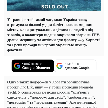
У травні, в той самий час, коли Україна знову
отримувала болючі удари балістикою по мирних
містах, коли рятувальники діставали людей з-під
завалів, а волонтери щодня закривали збори на FPV-
дрони, медицину та автівки для фронту — у Хорватії
та Греції проходили чергові українські luxury-
флотилії.
Читайте нас у
Додайте в
Google Discover
джерела Google
Одну з таких подорожей у Хорватії організовував
проєкт One Life, іншу — у Греції проводив Norinohi
Yacht. У соцмережах це подавалося як “ком’юніті
однодумців”, “подорожі для своїх”, “свобода життя”,
“нетворкінг” та “перезавантаження”. Але для великої
частини українського суспільства це виглядало зовсім