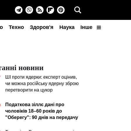
о
Техно
Здоров'я
Наука
Інше
танні новини
ШІ проти ядерки: експерт оцінив,
7
чи можна російську ядерну зброю
перетворити на цукор
Податкова зіллє дані про
0
чоловіків 18–60 років до
"Оберегу": 90 днів на передачу