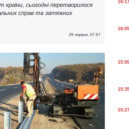
16:1
 країни, сьогодні перетворилося
нальних справ та затяжних
16:0
29 червня, 07:57
15:5
15:3
15:2