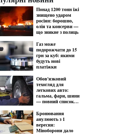
Понад 1200 тонн їжі
знищено ударом
росіян: борошно,
олія та консерви —
що зникне з полиць
Газ може
подорожчати до 15
грн за куб: якими
будуть нові
платіжки
Обов'язковий
техогляд для
легкових авто:
гальма, фари, шини
— повний список
перевірок
Бронювання
анулюють з 1
вересня:
Міноборони дало