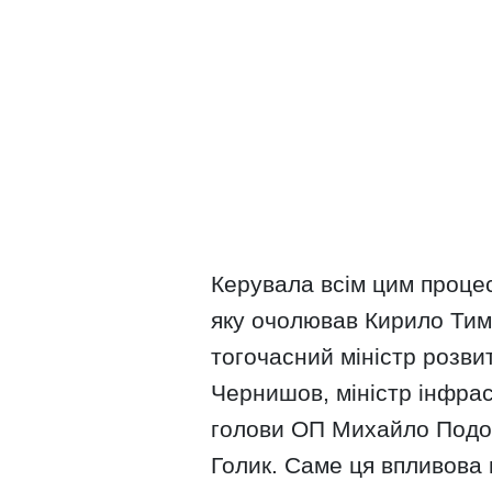
Керувала всім цим проце
яку очолював Кирило Тим
тогочасний міністр розви
Чернишов, міністр інфра
голови ОП Михайло Подо
Голик. Саме ця впливова 