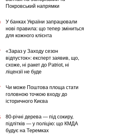
Покровський напрямки
У банках України запрацювали
0
нові правила: що тепер зміниться
для кожного клієнта
«Зараз у Заходу сезон
7
відпусток»: експерт заявив, що,
схоже, ні ракет до Patriot, ні
ліцензії не буде
Чи може Поштова площа стати
7
головною точкою входу до
історичного Києва
80-річні дерева — під сокиру,
5
підлітків — у поліцію: що КМДА
будує на Теремках