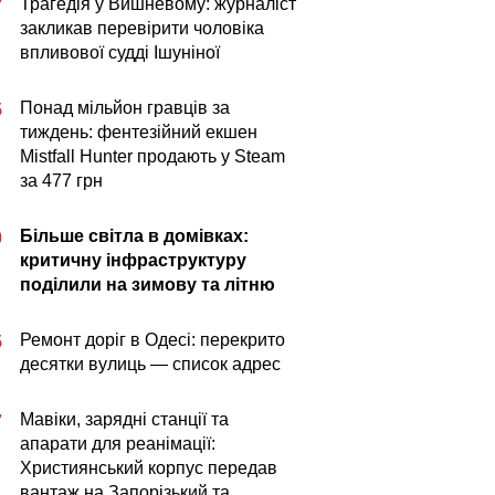
Трагедія у Вишневому: журналіст
7
закликав перевірити чоловіка
впливової судді Ішуніної
Понад мільйон гравців за
5
тиждень: фентезійний екшен
Mistfall Hunter продають у Steam
за 477 грн
Більше світла в домівках:
0
критичну інфраструктуру
поділили на зимову та літню
Ремонт доріг в Одесі: перекрито
5
десятки вулиць — список адрес
Мавіки, зарядні станції та
7
апарати для реанімації:
Християнський корпус передав
вантаж на Запорізький та