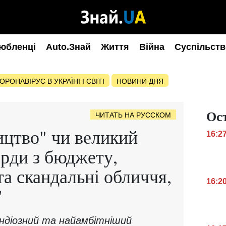
юбленці
Auto.Знай
Життя
Війна
Суспільств
ОРОНАВІРУС В УКРАЇНІ І СВІТІ
НОВИНИ ДНЯ
Ос
ЧИТАТЬ НА РУССКОМ
ицтво" чи великий
16:2
рди з бюджету,
 скандальні обличчя,
16:2
"
андіозний та найамбітніший