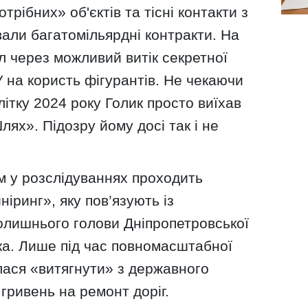
трібних» об'єктів та тісні контакти з
вали багатомільярдні контракти. На
л через можливий витік секретної
 на користь фігурантів. Не чекаючи
літку 2024 року Голик просто виїхав
лях». Підозру йому досі так і не
 у розслідуваннях проходить
іринг», яку пов’язують із
лишнього голови Дніпропетровської
а. Лише під час повномасштабної
лася «витягнути» з державного
гривень на ремонт доріг.