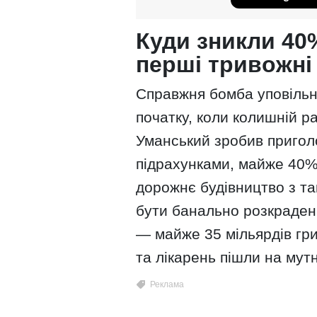
Куди зникли 40
перші тривожні
Справжня бомба уповільн
початку, коли колишній р
Уманський зробив пригол
підрахунками, майже 40% 
дорожнє будівництво з та
бути банально розкраден
— майже 35 мільярдів грив
та лікарень пішли на мут