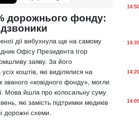
14:5
% дорожнього фонду:
 дзвоники
еної дії вибухнула ще на самому
14:3
адник Офісу Президента Ігор
омшливу заяву. За його
усіх коштів, які виділялися на
14:2
к званого «ковідного фонду», могли
і. Мова йшла про колосальну суму
14:0
ень, які замість підтримки медиків
ні дорожні схеми.