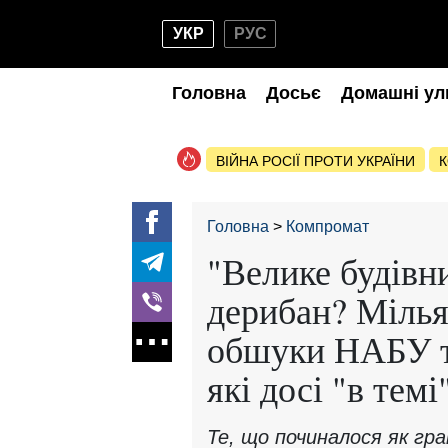
УКР
РУС
Головна
Досьє
Домашні ул
ВІЙНА РОСІЇ ПРОТИ УКРАЇНИ
К
Головна
Компромат
"Велике будівн
дерибан? Мілья
обшуки НАБУ та
які досі "в темі
Те, що починалося як гр