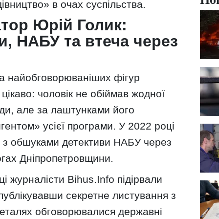
вництво» в очах суспільства.
тор Юрій Голик:
и, НАБУ та втеча через
та найобговорюваніших фігур
цікаво: чоловік не обіймав жодної
ди, але за лаштунками його
ентом» усієї програми. У 2022 році
и з обшуками детективи НАБУ через
огах Дніпропетровщини.
і журналісти Bihus.Info підірвали
публікувавши секретне листування з
деталях обговорювалися державні