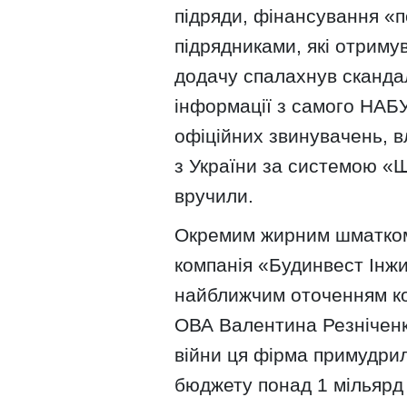
підряди, фінансування «по
підрядниками, які отриму
додачу спалахнув сканда
інформації з самого НАБУ
офіційних звинувачень, в
з України за системою «Ш
вручили.
Окремим жирним шматком
компанія «Будинвест Інжин
найближчим оточенням ко
ОВА Валентина Резніченк
війни ця фірма примудри
бюджету понад 1 мільярд 