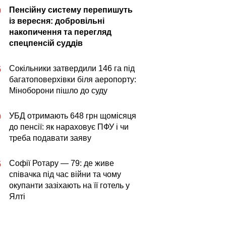
Пенсійну систему перепишуть
0
із вересня: добровільні
накопичення та перегляд
спецпенсій суддів
Сокільники затвердили 146 га під
5
багатоповерхівки біля аеропорту:
Міноборони пішло до суду
УБД отримають 648 грн щомісяця
0
до пенсії: як нараховує ПФУ і чи
треба подавати заяву
Софії Ротару — 79: де живе
5
співачка під час війни та чому
окупанти зазіхають на її готель у
Ялті