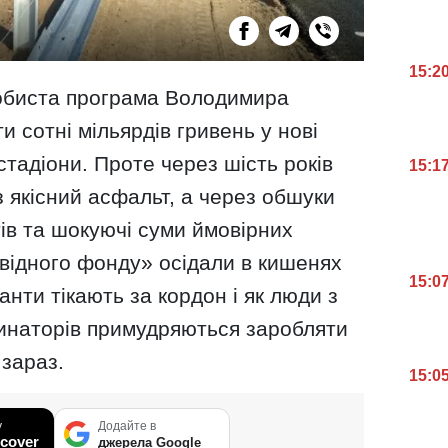
15:2
обиста програма Володимира
и сотні мільярдів гривень у нові
 стадіони. Проте через шість років
15:1
з якісний асфальт, а через обшуки
ів та шокуючі суми ймовірних
овідного фонду» осідали в кишенях
15:0
ранти тікають за кордон і як люди з
инаторів примудряються заробляти
 зараз.
15:0
у
Додайте в
cover
джерела Google