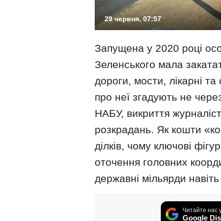
29 червня, 07:57
Запущена у 2020 році ос
Зеленського мала закатат
дороги, мости, лікарні та
про неї згадують не чере
НАБУ, викриття журналіст
розкрадань. Як кошти «к
ділків, чому ключові фігу
оточення головних коорд
державні мільярди навіть
Читайте нас 
Google Dis