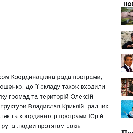
НО
сом Координаційна рада програми,
ошенко. До її складу також входили
тку громад та територій Олексій
структури Владислав Криклій, радник
ляк та координатор програми Юрій
група людей протягом років
По