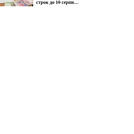
строк до 10 серпня
для критичних
підприємств