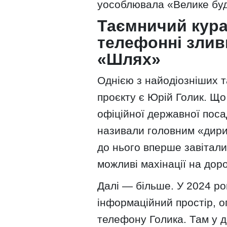
уособлювала «Велике буді
Таємничий кура
телефонні злив
«Шлях»
Однією з найодіозніших 
проєкту є Юрій Голик. Що 
офіційної державної поса
називали головним «дириг
до нього вперше завітал
можливі махінації на дор
Далі — більше. У 2024 роц
інформаційний простір, о
телефону Голика. Там у 