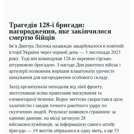
Трагедія 128-ї бригади:
нагородження, яке закінчилося
смертю бійців
Ім’я Дмитра Лисюка назавжди закарбувалося в новітній
історії України через чорний день — 3 листопада 2023
року. Тоді він командував 128-ю окремою гірсько-
штурмовою бригадою. З нагоди Дня ракетних військ і
артилерії полковник вирішив влаштувати урочисте
шикування для нагородження особового складу.
Захід організували неподалік від лінії фронту,
знехтувавши всіма правилами маскування та
елементарної безпеки. Ворог миттєво скористався цією
халатністю і завдав точного ракетного удару по
скупченню людей. Результат виявився страшним: за
одними даними, на місці загинуло 28
військовослужбовців, за інформацією самого штабу
бригади — 19 життів обірвалися в одну мить, а ще 53