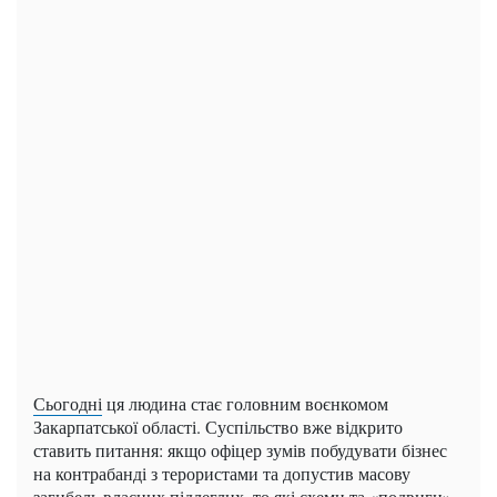
Сьогодні
ця людина стає головним воєнкомом
Закарпатської області. Суспільство вже відкрито
ставить питання: якщо офіцер зумів побудувати бізнес
на контрабанді з терористами та допустив масову
загибель власних підлеглих, то які схеми та «подвиги»