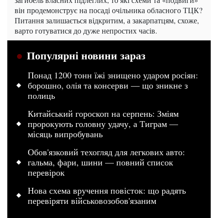
він продемонструє на посаді очільника обласного ТЦК?
Питання залишається відкритим, а закарпатцям, схоже,
варто готуватися до дуже непростих часів.
Популярні новини зараз
Понад 1200 тонн їжі знищено ударом росіян:
борошно, олія та консерви — що зникне з
полиць
Китайський гороскоп на серпень: Зміям
пророкують головну удачу, а Тиграм —
місяць випробувань
Обов'язковий техогляд для легкових авто:
гальма, фари, шини — повний список
перевірок
Нова схема вручення повісток: що радять
перевіряти військовозобов'язаним