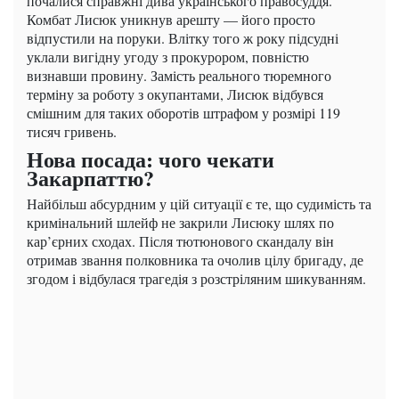
почалися справжні дива українського правосуддя.
Комбат Лисюк уникнув арешту — його просто
відпустили на поруки. Влітку того ж року підсудні
уклали вигідну угоду з прокурором, повністю
визнавши провину. Замість реального тюремного
терміну за роботу з окупантами, Лисюк відбувся
смішним для таких оборотів штрафом у розмірі 119
тисяч гривень.
Нова посада: чого чекати
Закарпаттю?
Найбільш абсурдним у цій ситуації є те, що судимість та
кримінальний шлейф не закрили Лисюку шлях по
кар’єрних сходах. Після тютюнового скандалу він
отримав звання полковника та очолив цілу бригаду, де
згодом і відбулася трагедія з розстріляним шикуванням.