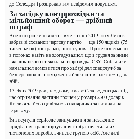
до Соледара і розпродав там невідомим покупцям.
За засідку контррозвідки та
мільйонний оборот — дрібний
штраф
Апетити росли швидко, і вже в січні 2019 року Лисюк
забрав зі схованки чергову партію — ще 150 ящиків (75
тисяч пачок) контрабандного курива. Проте бізнесмени
в погонах навіть не здогадувалися, що з грудня за ними
вже покроково стежила контррозвідка СБУ. Спільники
намагалися домовитися про хабарі для спецслужб за
безперешкодне проходження блокпостів, але схема дала
збій.
17 січня 2019 року в одному з кафе Сєвєродонецька під
час отримання частини грошей у розмірі 2300 доларів
Лисюка та його цивільного напарника затримали на
гарячому.
Їм висунули серйозне звинувачення за незаконне
придбання, транспортування та збут нелегальних
тютюнових виробів, вчинене групою осіб. Але далі