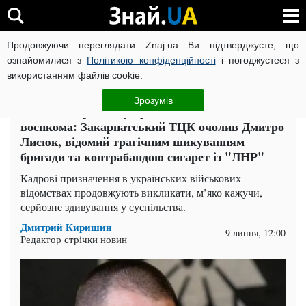
Продовжуючи переглядати Znaj.ua Ви підтверджуєте, що
ВІЙНА РОСІЇ ПРОТИ УКРАЇНИ
КОРОНАВІРУС В УКРАЇНІ І
ознайомилися з
Політикою конфіденційності
і погоджуєтеся з
використанням файлів cookie.
Головна
Компромат
ЧИТАТЬ НА РУССКОМ
Зрозумів
Замість тюрми — у крісло головного
воєнкома: Закарпатський ТЦК очолив Дмитро
Лисюк, відомий трагічним шикуванням
бригади та контрабандою сигарет із "ЛНР"
Кадрові призначення в українських військових
відомствах продовжують викликати, м’яко кажучи,
серйозне здивування у суспільства.
Дмитрий Киришин
9 липня, 12:00
Редактор стрічки новин