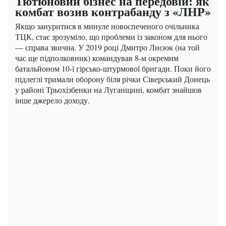
Тютюновий бізнес на передовій: як
комбат возив контрабанду з «ЛНР»
Якщо зануритися в минуле новоспеченого очільника
ТЦК, стає зрозуміло, що проблеми із законом для нього
— справа звична. У 2019 році Дмитро Лисюк (на той
час ще підполковник) командував 8-м окремим
батальйоном 10-ї гірсько-штурмової бригади. Поки його
підлеглі тримали оборону біля річки Сіверський Донець
у районі Трьохізбенки на Луганщині, комбат знайшов
інше джерело доходу.