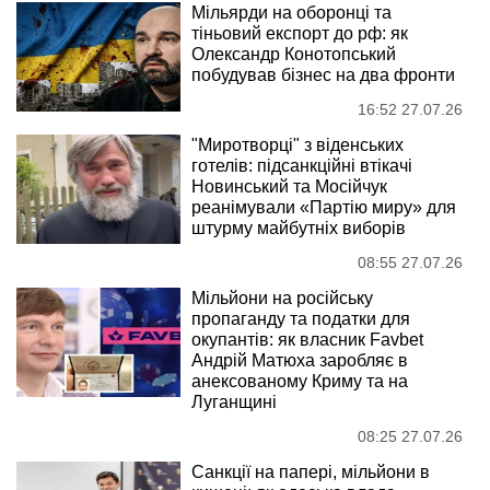
Мільярди на оборонці та
тіньовий експорт до рф: як
Олександр Конотопський
побудував бізнес на два фронти
16:52 27.07.26
"Миротворці" з віденських
готелів: підсанкційні втікачі
Новинський та Мосійчук
реанімували «Партію миру» для
штурму майбутніх виборів
08:55 27.07.26
Мільйони на російську
пропаганду та податки для
окупантів: як власник Favbet
Андрій Матюха заробляє в
анексованому Криму та на
Луганщині
08:25 27.07.26
Санкції на папері, мільйони в