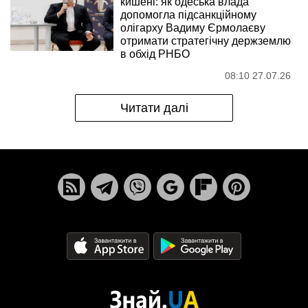
кишені: як одеська влада
допомогла підсанкційному
олігарху Вадиму Єрмолаєву
отримати стратегічну держземлю
в обхід РНБО
08:10 27.07.26
Читати далі