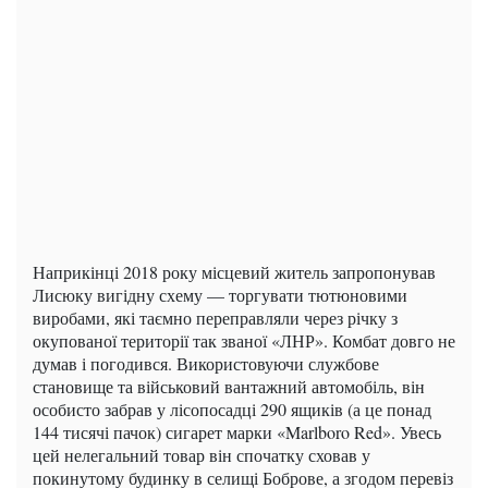
Наприкінці 2018 року місцевий житель запропонував
Лисюку вигідну схему — торгувати тютюновими
виробами, які таємно переправляли через річку з
окупованої території так званої «ЛНР». Комбат довго не
думав і погодився. Використовуючи службове
становище та військовий вантажний автомобіль, він
особисто забрав у лісопосадці 290 ящиків (а це понад
144 тисячі пачок) сигарет марки «Marlboro Red». Увесь
цей нелегальний товар він спочатку сховав у
покинутому будинку в селищі Боброве, а згодом перевіз