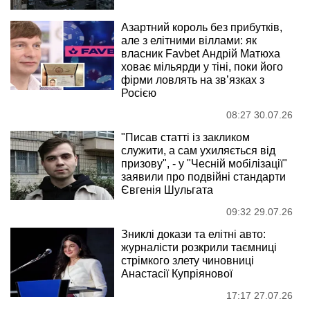
Азартний король без прибутків,
але з елітними віллами: як
власник Favbet Андрій Матюха
ховає мільярди у тіні, поки його
фірми ловлять на зв’язках з
Росією
08:27 30.07.26
"Писав статті із закликом
служити, а сам ухиляється від
призову", - у "Чесній мобілізації"
заявили про подвійні стандарти
Євгенія Шульгата
09:32 29.07.26
Зниклі докази та елітні авто:
журналісти розкрили таємниці
стрімкого злету чиновниці
Анастасії Купріянової
17:17 27.07.26