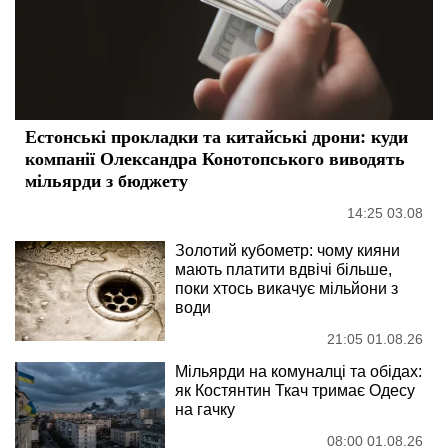
Естонські прокладки та китайські дрони: куди
компанії Олександра Конотопського виводять
мільярди з бюджету
14:25 03.08
Золотий кубометр: чому кияни
мають платити вдвічі більше,
поки хтось викачує мільйони з
води
21:05 01.08.26
Мільярди на комуналці та обідах:
як Костянтин Ткач тримає Одесу
на гачку
08:00 01.08.26